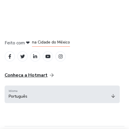
em Bogotá
em Amsterdam
em Madrid
na Cidade do México
Feito com
❤
em Belo Horizonte
Conheça a Hotmart
Idioma
Português