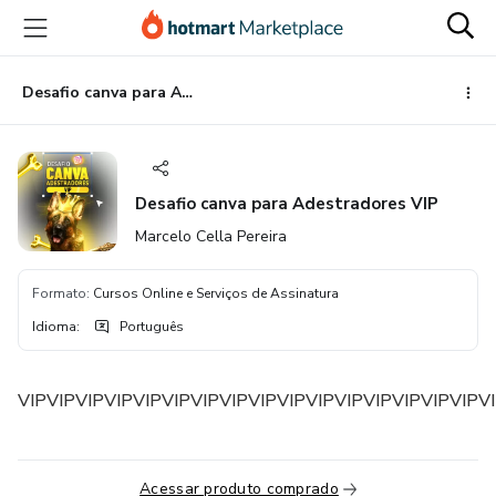
Ir
Ir
Ir
para
para
para
o
o
o
conteúdo
pagamento
rodapé
Desafio canva para Adestradores VIP
principal
Desafio canva para Adestradores VIP
Marcelo Cella Pereira
Formato
:
Cursos Online e Serviços de Assinatura
Idioma
:
Português
VIPVIPVIPVIPVIPVIPVIPVIPVIPVIPVIPVIPVIPVIPVIPVIPV
Acessar produto comprado