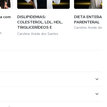
ta com
DISLIPIDEMIAS:
DIETA ENTERAL 
COLESTEROL, LDL, HDL,
PARENTERAL
TRIGLICERÍDEOS E
Caroline Arede dos S
ESTRAT...
s
Caroline Arede dos Santos