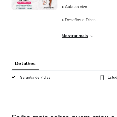
• Aula ao vivo
• Desafios e Dicas
1º Lugar: R$200 + Brindes
Mostrar mais
2º lugar: R$100 + brindes
3º lugar: r$50 + brindes
Detalhes
Apenas: R$49,90
Garantia de 7 dias
Estud