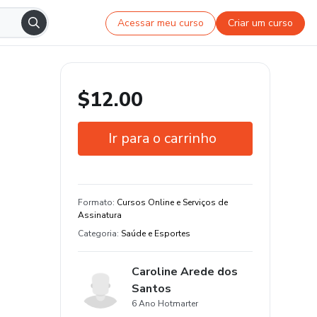
Acessar meu curso
Criar um curso
$12.00
Ir para o carrinho
Garantia de 7 dias
Estude do seu jeito e em qualquer
Formato
:
Cursos Online e Serviços de
dispositivo
Assinatura
Categoria
:
Saúde e Esportes
Caroline Arede dos
Santos
6 Ano Hotmarter