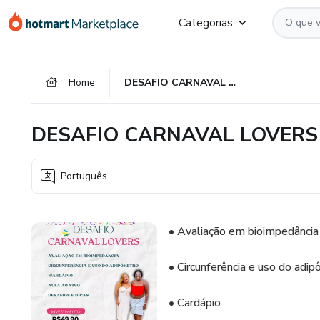
Ir
Ir
Ir
Categorias
para
para
para
o
o
o
conteúdo
pagamento
rodapé
Home
DESAFIO CARNAVAL LOVERS
principal
DESAFIO CARNAVAL LOVERS
Português
• Avaliação em bioimpedância
• Circunferência e uso do adi
• Cardápio