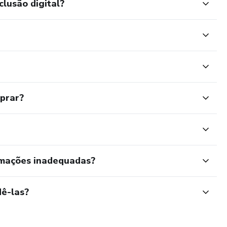
clusão digital?
mprar?
rmações inadequadas?
ê-las?