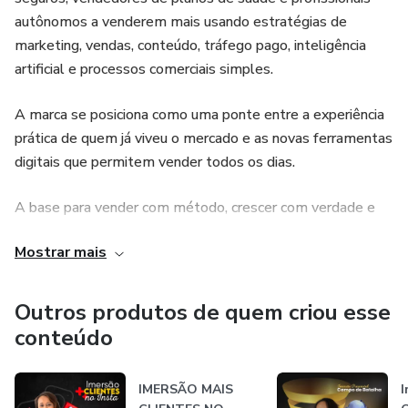
autônomos a venderem mais usando estratégias de
👉 Gamificação: pontos, níveis, reforços e prêmios
marketing, vendas, conteúdo, tráfego pago, inteligência
artificial e processos comerciais simples.
👉 Aulas ao vivo + gravações
A marca se posiciona como uma ponte entre a experiência
👉 Suporte em grupo
prática de quem já viveu o mercado e as novas ferramentas
digitais que permitem vender todos os dias.
Resultados esperados:
A base para vender com método, crescer com verdade e
Mais contatos qualificados por dia, reativação de antigos,
construir um legado.
aumento de vendas de entrada e pipeline aquecido para o
Mostrar mais
início do próximo ano.
Venda com método. Cresça com propósito.
Importante:
Outros produtos de quem criou esse
conteúdo
Não ensinamos a burlar normativa da ANS e regras
comerciais. O foco é compliance ANS, alternativas
IMERSÃO MAIS
I
legítimas e organização comercial. Resultados variam