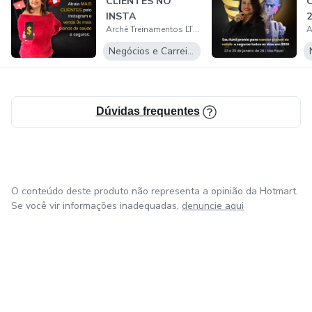
CLIENTES NO
C
conforme esforço, carteira e mercado.
INSTA
2
Archê Treinamentos LTDA
Negócios e Carreira
Dúvidas frequentes
O conteúdo deste produto não representa a opinião da Hotmart.
Se você vir informações inadequadas,
denuncie aqui