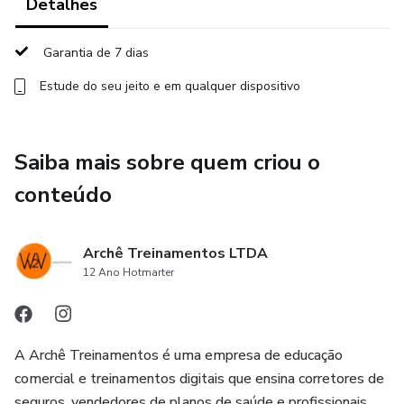
Corretores(as) e vendedores(as) de planos de saúde e
Detalhes
benefícios — do iniciante ao avançado — que desejam
organizar a carteira, reativar contatos 90+ dias, aumentar
Garantia de 7 dias
conversões com cross-sell e unbound marketing e
Estude do seu jeito e em qualquer dispositivo
aproveitar para gerar caixa e o 13º.
Você recebe:
Saiba mais sobre quem criou o
👉 Planilha Carteira 360 (segmentação, rotina 90-90-90,
conteúdo
KPIs e ranking)
👉 Scripts prontos por perfil (famílias, família sem filhos,
Archê Treinamentos LTDA
12 Ano Hotmarter
MEI/PME, profissionais liberais, sênior etc)
👉 Modelos de campanha (WhatsApp/e-mail) e ideias de
anúncios (Meta/Google)
A Archê Treinamentos é uma empresa de educação
comercial e treinamentos digitais que ensina corretores de
👉 Checklist de proposta para reduzir retrabalho
seguros, vendedores de planos de saúde e profissionais