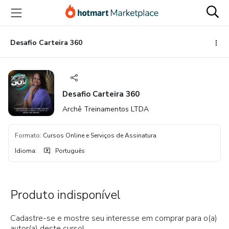
Ir
Ir
Ir
para
para
para
o
o
o
conteúdo
pagamento
rodapé
Desafio Carteira 360
principal
Desafio Carteira 360
Archê Treinamentos LTDA
Formato
:
Cursos Online e Serviços de Assinatura
Idioma
:
Português
Produto indisponível
Cadastre-se e mostre seu interesse em comprar para o(a)
autor(a) deste curso!