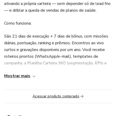
ativando a própria carteira — sem depender só de lead frio
— e driblar a queda de vendas de planos de saúde.
Como funciona:
São 21 dias de execução + 7 dias de bônus, com missões
diárias, pontuação, ranking e prêmios. Encontros ao vivo
curtos e gravações disponíveis por um ano. Você recebe
roteiros prontos (WhatsApp/e-mail), templates de
campanha, a Planilha Carteira 360 (segmentação, KPIs e
ranking) e um playbook de Plano B para não parar de
Mostrar mais
vender. Quem não tem SUSEP segue a trilha sem seguros
(consórcio/residencial + parcerias de indicação, quando
permitido).
Acessar produto comprado
Para quem é: