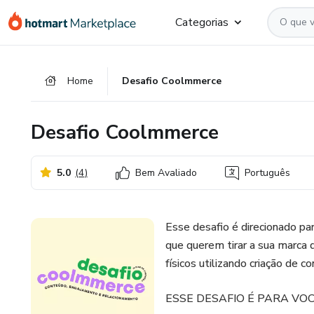
Ir
Ir
Ir
Categorias
para
para
para
o
o
o
conteúdo
pagamento
rodapé
Home
Desafio Coolmmerce
principal
Desafio Coolmmerce
5.0
(
4
)
Bem Avaliado
Português
Esse desafio é direcionado pa
que querem tirar a sua marca 
físicos utilizando criação de 
ESSE DESAFIO É PARA VOC