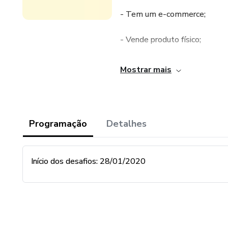
- Tem um e-commerce;
- Vende produto físico;
- Quer aumentar o engajament
Mostrar mais
- Quer criar laços com sua audi
- Quer aprender a criar conteúd
Programação
Detalhes
- Quer aprender a pensar criati
Início dos desafios: 28/01/2020
- Quer converter posts em ve
ESSE DESAFIO NÃO É PARA
- Não tem um e-commerce;