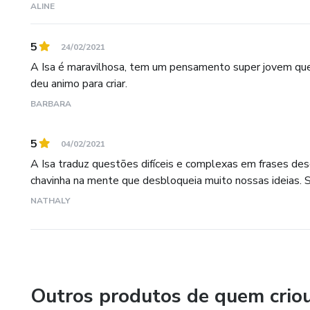
ALINE
5
24/02/2021
A Isa é maravilhosa, tem um pensamento super jovem que
deu animo para criar.
BARBARA
5
04/02/2021
A Isa traduz questões difíceis e complexas em frases des
chavinha na mente que desbloqueia muito nossas ideias. Sou
NATHALY
Outros produtos de quem crio