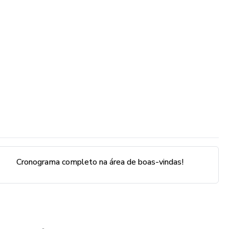
o do seu Instagram;
ência;
o criativo e de valor;
vo;
Cronograma completo na área de boas-vindas!
ndas.
 VOCÊ QUE: