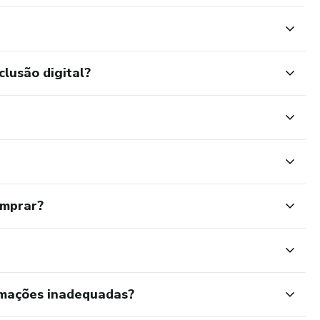
clusão digital?
omprar?
rmações inadequadas?