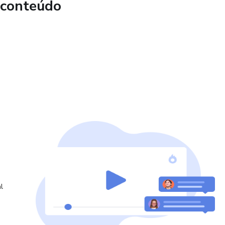
 conteúdo
sua zona de conforto;
ídeos e stories;
 outra que o resultado vem;
 a obtenção de resultados. Qualquer referência ao
a não deve ser interpretada como uma garantia de
l