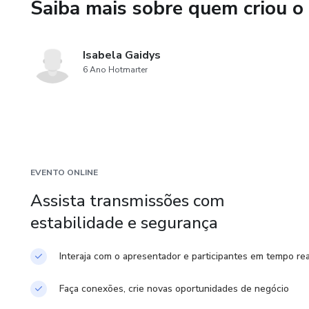
Saiba mais sobre quem criou o
- Vende produto DIGITAL;
Isabela Gaidys
- Não está disposto a sair da 
6 Ano Hotmarter
- Não está disposto a gravar v
- Acha que é de uma hora para
- Não tem disciplina.
EVENTO ONLINE
OBS: Este produto não garante
Assista transmissões com
desempenho de uma estratégi
estabilidade e segurança
resultados.
Interaja com o apresentador e participantes em tempo rea
Faça conexões, crie novas oportunidades de negócio