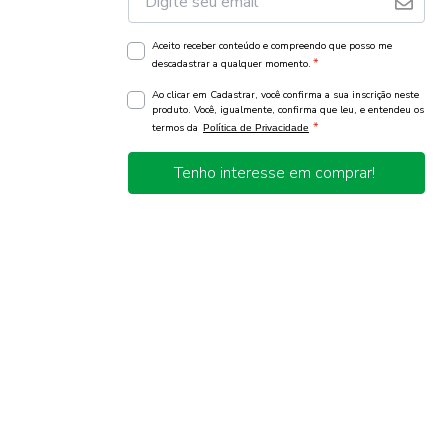
Aceito receber conteúdo e compreendo que posso me
*
descadastrar a qualquer momento.
Ao clicar em Cadastrar, você confirma a sua inscrição neste
produto. Você, igualmente, confirma que leu, e entendeu os
*
termos da
Política de Privacidade
Tenho interesse em comprar!