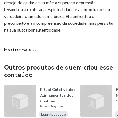
desejo de ajudar a sua mãe a superar a depressão,
levando-a a explorar a espiritualidade e a encontrar o seu
verdadeiro chamado como bruxa. Ela enfrentou o
preconceito e a incompreensão da sociedade, mas persistiu
na sua busca por autenticidade.
Ao longo do tempo, Mica desenvolveu uma série de
Mostrar mais
infoprodutos e oferece as aulas da Vivências da Bruxa
Mística online, abordando temas como tarot, astrologia,
meditação e autocuidado. O seu objetivo é capacitar as
Outros produtos de quem criou esse
pessoas a abraçarem a sua espiritualidade, entenderem as
conteúdo
suas emoções e a viverem uma vida autêntica e
empoderada.
Ritual Coletivo dos
F
Alinhamentos dos
M
A Mica enfrentou desafios ao longo da sua jornada,
Chakras
M
incluindo o medo do julgamento dos outros e a falta de
Mica Mihaylova
[22.09.2024]
apoio, mas encontrou força para seguir em frente e ajudar
Espiritualidade