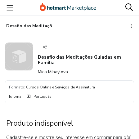
Ir
Ir
Ir
para
para
para
o
o
o
conteúdo
pagamento
rodapé
Desafio das Meditações Guiadas em Família
principal
Desafio das Meditações Guiadas em
Família
Mica Mihaylova
Formato
:
Cursos Online e Serviços de Assinatura
Idioma
:
Português
Produto indisponível
Cadastre-se e mostre seu interesse em comprar para o(a)