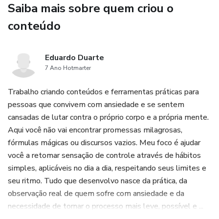
Saiba mais sobre quem criou o
Nada aqui é complexo.
conteúdo
Nada exige horas do seu dia.
Eduardo Duarte
Nada precisa ser feito de forma perfeita.
7 Ano Hotmarter
Trabalho criando conteúdos e ferramentas práticas para
A proposta é clara: menos informação, mais aplicação.
pessoas que convivem com ansiedade e se sentem
Alguns dias vão parecer fáceis.
cansadas de lutar contra o próprio corpo e a própria mente.
Aqui você não vai encontrar promessas milagrosas,
Outros, estranhos.
fórmulas mágicas ou discursos vazios. Meu foco é ajudar
você a retomar sensação de controle através de hábitos
Em alguns, você pode até pensar que “isso não vai
simples, aplicáveis no dia a dia, respeitando seus limites e
funcionar”.
seu ritmo. Tudo que desenvolvo nasce da prática, da
observação real de quem sofre com ansiedade e da
Mesmo assim, faça.
necessidade de tornar o processo mais leve, possível e ...