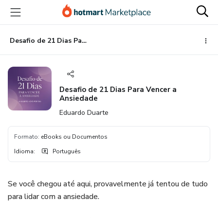
Ir
Ir
Ir
para
para
para
o
o
o
conteúdo
pagamento
rodapé
Desafio de 21 Dias Para Vencer a Ansiedade
principal
Desafio de 21 Dias Para Vencer a
Ansiedade
Eduardo Duarte
Formato
:
eBooks ou Documentos
Idioma
:
Português
Se você chegou até aqui, provavelmente já tentou de tudo
para lidar com a ansiedade.