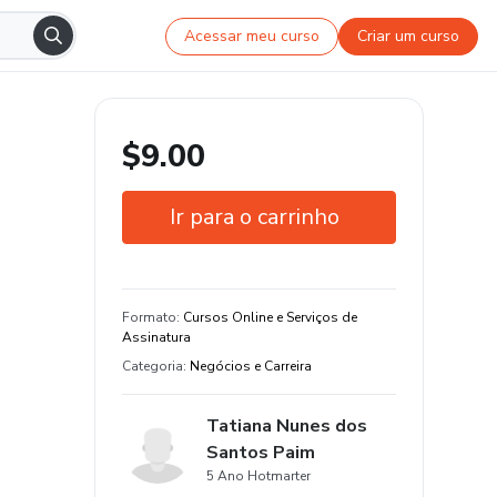
Acessar meu curso
Criar um curso
$9.00
Ir para o carrinho
Garantia de 7 dias
Estude do seu jeito e em qualquer
Formato
:
Cursos Online e Serviços de
dispositivo
Assinatura
Categoria
:
Negócios e Carreira
Tatiana Nunes dos
Santos Paim
5 Ano Hotmarter