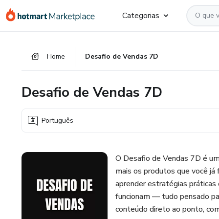
Ir
Ir
Ir
Categorias
para
para
para
o
o
o
conteúdo
pagamento
rodapé
Home
Desafio de Vendas 7D
principal
Desafio de Vendas 7D
Português
O Desafio de Vendas 7D é um 
mais os produtos que você já 
aprender estratégias prática
funcionam — tudo pensado par
conteúdo direto ao ponto, com