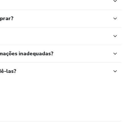
mprar?
rmações inadequadas?
ê-las?