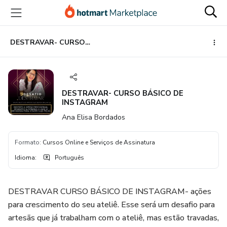
Ir
Ir
Ir
para
para
para
o
o
o
conteúdo
pagamento
rodapé
DESTRAVAR- CURSO BÁSICO DE INSTAGRAM
principal
DESTRAVAR- CURSO BÁSICO DE
INSTAGRAM
Ana Elisa Bordados
Formato
:
Cursos Online e Serviços de Assinatura
Idioma
:
Português
DESTRAVAR CURSO BÁSICO DE INSTAGRAM- ações
para crescimento do seu ateliê. Esse será um desafio para
artesãs que já trabalham com o ateliê, mas estão travadas,