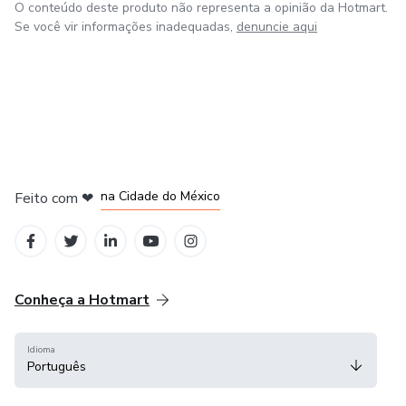
O conteúdo deste produto não representa a opinião da Hotmart.
Se você vir informações inadequadas,
denuncie aqui
em Bogotá
em Amsterdam
em Madrid
na Cidade do México
Feito com
❤
em Belo Horizonte
Conheça a Hotmart
Idioma
Português