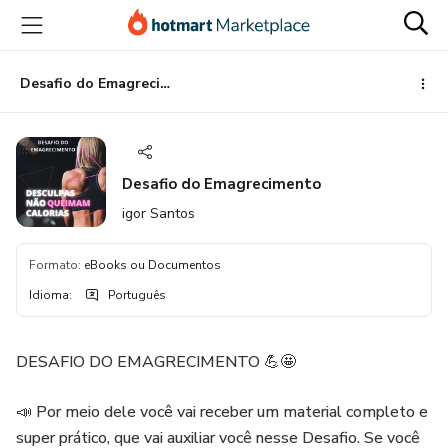
Ir
Ir
Ir
para
para
para
o
o
o
conteúdo
pagamento
rodapé
Desafio do Emagrecimento
principal
Desafio do Emagrecimento
igor Santos
Formato
:
eBooks ou Documentos
Idioma
:
Português
DESAFIO DO EMAGRECIMENTO 💪🤩
📣 Por meio dele você vai receber um material completo e
super prático, que vai auxiliar você nesse Desafio. Se você