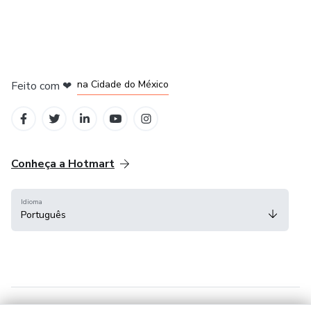
em Bogotá
em Amsterdam
em Madrid
na Cidade do México
Feito com
❤
em Belo Horizonte
Conheça a Hotmart
Idioma
Português