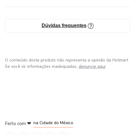
Dúvidas frequentes
O conteúdo deste produto não representa a opinião da Hotmart.
Se você vir informações inadequadas,
denuncie aqui
em Bogotá
em Amsterdam
em Madrid
na Cidade do México
Feito com
❤
em Belo Horizonte