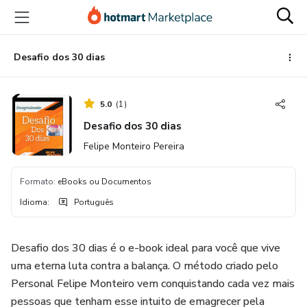
Ir
Ir
Ir
para
para
para
o
o
o
conteúdo
pagamento
rodapé
Desafio dos 30 dias
principal
5.0
(
1
)
Desafio dos 30 dias
Felipe Monteiro Pereira
Formato
:
eBooks ou Documentos
Idioma
:
Português
Desafio dos 30 dias é o e-book ideal para você que vive
uma eterna luta contra a balança. O método criado pelo
Personal Felipe Monteiro vem conquistando cada vez mais
pessoas que tenham esse intuito de emagrecer pela