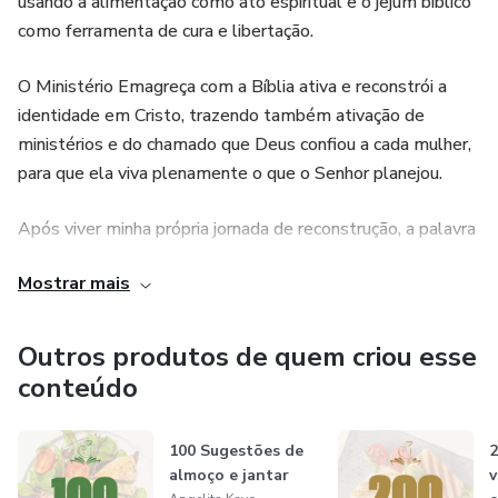
usando a alimentação como ato espiritual e o jejum bíblico
como ferramenta de cura e libertação.
O Ministério Emagreça com a Bíblia ativa e reconstrói a
identidade em Cristo, trazendo também ativação de
ministérios e do chamado que Deus confiou a cada mulher,
para que ela viva plenamente o que o Senhor planejou.
Após viver minha própria jornada de reconstrução, a palavra
que Deus me deu foi “Reconstrução” — e, desde então,
Mostrar mais
tenho sido usada para conduzir outras mulheres a
romperem ciclos de escravidão e a viverem sob o governo
do Espírito Santo em todas as áreas.
Outros produtos de quem criou esse
conteúdo
Através de mentorias, desafios e estudos bíblicos, já vi
centenas de mulheres serem curadas, disciplinadas e livres,
100 Sugestões de
2
não apenas na balança, mas em toda a vida.
almoço e jantar
v