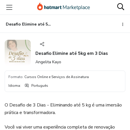
Ir
Ir
Ir
para
para
para
o
o
o
conteúdo
pagamento
rodapé
Desafio Elimine até 5kg em 3 Dias
principal
Desafio Elimine até 5kg em 3 Dias
Angelita Kayo
Formato
:
Cursos Online e Serviços de Assinatura
Idioma
:
Português
O Desafio de 3 Dias - Eliminando até 5 kg é uma imersão
prática e transformadora.
Você vai viver uma experiência completa de renovação