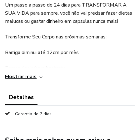
Um passo a passo de 24 dias para TRANSFORMAR A
SUA VIDA para sempre, você não vai precisar fazer dietas
malucas ou gastar dinheiro em capsulas nunca mais!
Transforme Seu Corpo nas próximas semanas:
Barriga diminui até 12cm por mês
Pernas desincham bastante
Mostrar mais
Redução de peso (de 5 a 10 quilos)
Detalhes
Reduz as dores nas costas
Garantia de 7 dias
Melhora o diabetes e colesterol alto
Tira a ansiedade de comer compulsivamente