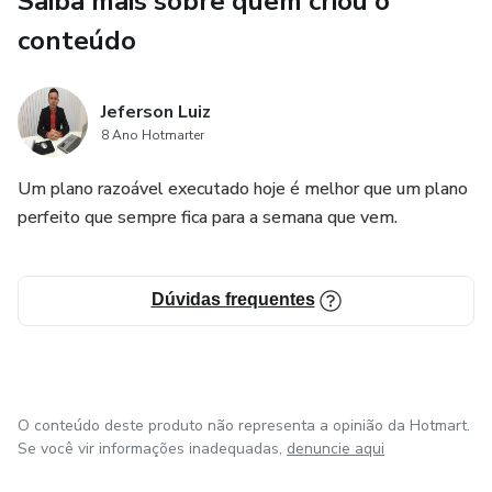
Saiba mais sobre quem criou o
Perca peso de verdade sem ter que deixar de comer o que
conteúdo
gosta.. ja são mais de 6.500 alunas emagrecendo com a
gente de forma saudável, é um passo a passo para
emagrecer comendo e sem efeito rebotes.
Jeferson Luiz
8 Ano Hotmarter
Um plano razoável executado hoje é melhor que um plano
perfeito que sempre fica para a semana que vem.
Dúvidas frequentes
O conteúdo deste produto não representa a opinião da Hotmart.
Se você vir informações inadequadas,
denuncie aqui