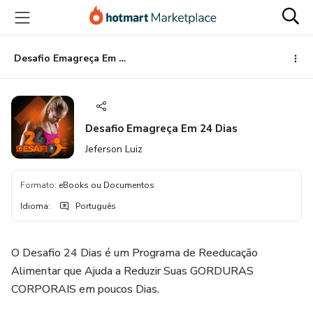
Ir
Ir
Ir
para
para
para
o
o
o
conteúdo
pagamento
rodapé
Desafio Emagreça Em 24 Dias
principal
Desafio Emagreça Em 24 Dias
Jeferson Luiz
Formato
:
eBooks ou Documentos
Idioma
:
Português
O Desafio 24 Dias é um Programa de Reeducação
Alimentar que Ajuda a Reduzir Suas GORDURAS
CORPORAIS em poucos Dias.