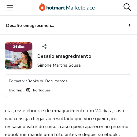
Ir
Ir
Ir
para
para
para
o
o
o
conteúdo
pagamento
rodapé
Desafio emagrecimento
principal
Desafio emagrecimento
Simone Martins Sousa
Formato
:
eBooks ou Documentos
Idioma
:
Português
ola , esse ebook e de emagracimento em 24 dias , caso
nao consiga chegar ao resultado que voce queira , irei
ressasir o valor do curso . caso queira aparecer no proximo
ebook me mande uma foto antes e depois so ebook .