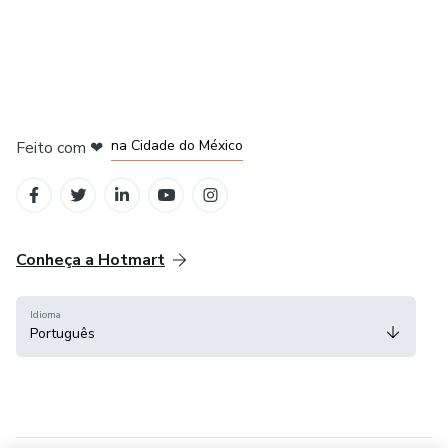
em Bogotá
em Amsterdam
em Madrid
na Cidade do México
Feito com
❤
em Belo Horizonte
Conheça a Hotmart
Idioma
Português