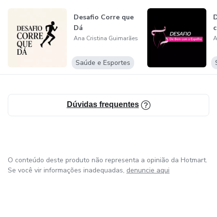
Desafio Corre que
D
Dá
c
Ana Cristina Guimarães
A
Saúde e Esportes
Dúvidas frequentes
O conteúdo deste produto não representa a opinião da Hotmart.
Se você vir informações inadequadas,
denuncie aqui