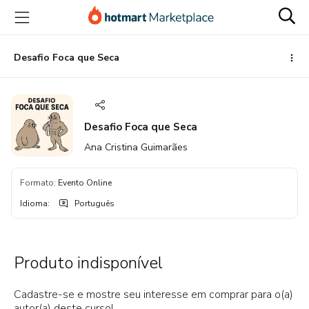
Ir
Ir
Ir
para
para
para
o
o
o
conteúdo
pagamento
rodapé
Desafio Foca que Seca
principal
Desafio Foca que Seca
Ana Cristina Guimarães
Formato
:
Evento Online
Idioma
:
Português
Produto indisponível
Cadastre-se e mostre seu interesse em comprar para o(a)
autor(a) deste curso!