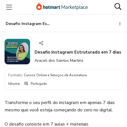
Ir
Ir
Ir
para
para
para
o
o
o
conteúdo
pagamento
rodapé
Desafio Instagram Estruturado em 7 dias
principal
Desafio Instagram Estruturado em 7 dias
Araceli dos Santos Martins
Formato
:
Cursos Online e Serviços de Assinatura
Idioma
:
Português
Transforme o seu perfil do instagram em apenas 7 dias
mesmo que você esteja começando do zero no digital.
O desafio consiste em 7 aulas + materiais