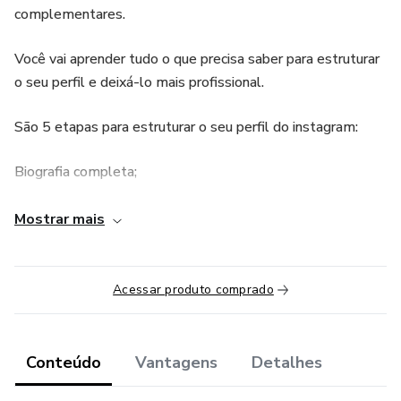
complementares.
Você vai aprender tudo o que precisa saber para estruturar
o seu perfil e deixá-lo mais profissional.
São 5 etapas para estruturar o seu perfil do instagram:
Biografia completa;
Destaques;
Mostrar mais
Identidade Visual;
Acessar produto comprado
Produção de conteúdos;
Posicionamento nas redes sociais.
Conteúdo
Vantagens
Detalhes
Seu perfil estruturado em apenas 7 dias!