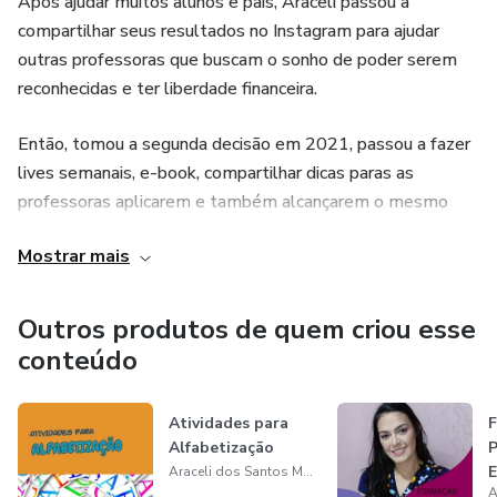
Após ajudar muitos alunos e pais, Araceli passou a
compartilhar seus resultados no Instagram para ajudar
outras professoras que buscam o sonho de poder serem
reconhecidas e ter liberdade financeira.
Então, tomou a segunda decisão em 2021, passou a fazer
lives semanais, e-book, compartilhar dicas paras as
professoras aplicarem e também alcançarem o mesmo
resultado que ela.
Mostrar mais
Hoje ela se tornou Mentora das professoras que desejam
Viver da Profissão de Professora.
Outros produtos de quem criou esse
conteúdo
Atividades para
Alfabetização
P
Araceli dos Santos Martins