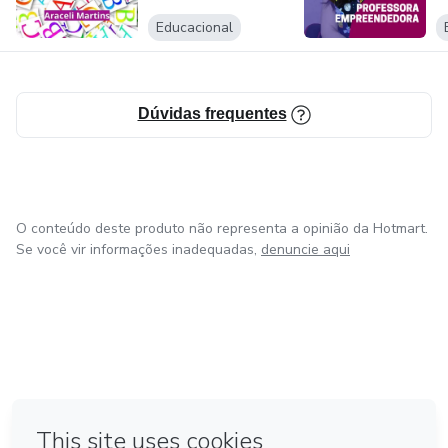
Educacional
Dúvidas frequentes
O conteúdo deste produto não representa a opinião da Hotmart.
Se você vir informações inadequadas,
denuncie aqui
em Bogotá
em Amsterdam
em Madrid
na Cidade do México
Feito com
❤