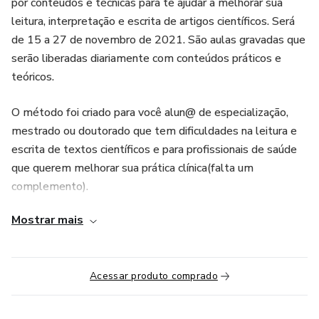
por conteúdos e técnicas para te ajudar a melhorar sua
leitura, interpretação e escrita de artigos científicos. Será
de 15 a 27 de novembro de 2021. São aulas gravadas que
serão liberadas diariamente com conteúdos práticos e
teóricos.
O método foi criado para você alun@ de especialização,
mestrado ou doutorado que tem dificuldades na leitura e
escrita de textos científicos e para profissionais de saúde
que querem melhorar sua prática clínica(falta um
complemento).
Mostrar mais
O ITAA veio para resolver o problema pela raiz e sem
muita enrolação.
Acessar produto comprado