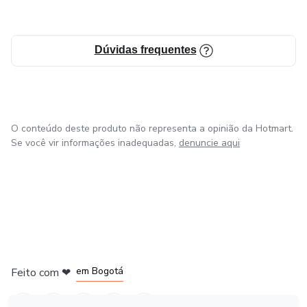
Dúvidas frequentes
O conteúdo deste produto não representa a opinião da Hotmart.
Se você vir informações inadequadas,
denuncie aqui
em Amsterdam
em Madrid
em Bogotá
Feito com
❤
em Belo Horizonte
na Cidade do México