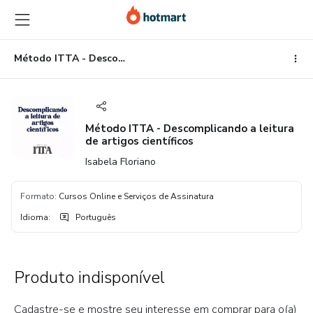
Ir
Ir
Ir
para
para
para
o
o
o
conteúdo
pagamento
rodapé
Método ITTA - Descomplicando a leitura de artigos científicos
principal
Método ITTA - Descomplicando a leitura
de artigos científicos
Isabela Floriano
Formato
:
Cursos Online e Serviços de Assinatura
Idioma
:
Português
Produto indisponível
Cadastre-se e mostre seu interesse em comprar para o(a)