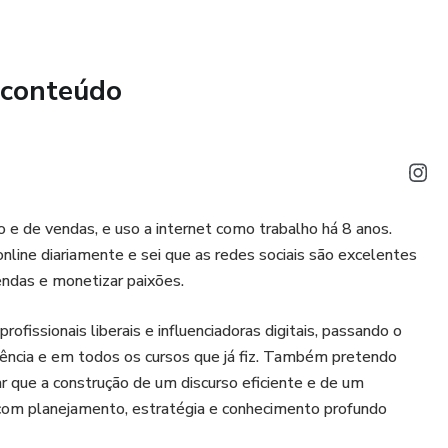
niciativa para desenvolver de maneira ainda mais eficiente
ária como você precisa para atuar na rede social.
 conteúdo
 e de vendas, e uso a internet como trabalho há 8 anos.
ne diariamente e sei que as redes sociais são excelentes
endas e monetizar paixões.
fissionais liberais e influenciadoras digitais, passando o
iência e em todos os cursos que já fiz. Também pretendo
ar que a construção de um discurso eficiente e de um
com planejamento, estratégia e conhecimento profundo