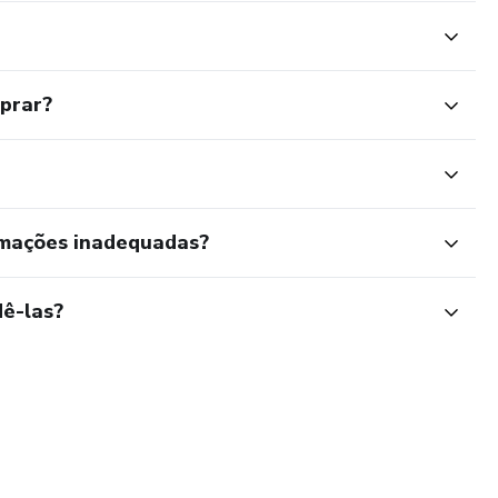
mprar?
rmações inadequadas?
ê-las?