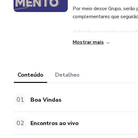
Por meio desse Grupo, serão p
complementares que seguirã
Além de um contato mais próxi
maneira específica as suas e
Mostrar mais
desenvolvimento das atividad
Pensando em você que tem di
Conteúdo
Detalhes
Criação de conteúdo;
Construção de textos, legenda
01
Boa Vindas
Produção de stories;
02
Encontros ao vivo
Gravação de vídeos;