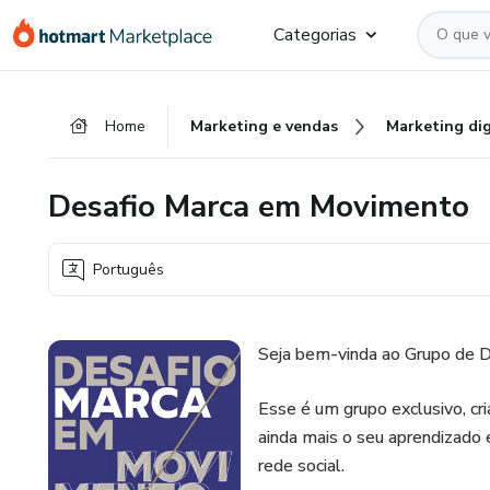
Ir
Ir
Ir
Categorias
para
para
para
o
o
o
conteúdo
pagamento
rodapé
Home
Marketing e vendas
Marketing dig
principal
Desafio Marca em Movimento
Português
Seja bem-vinda ao Grupo de 
Esse é um grupo exclusivo, cr
ainda mais o seu aprendizado
rede social.