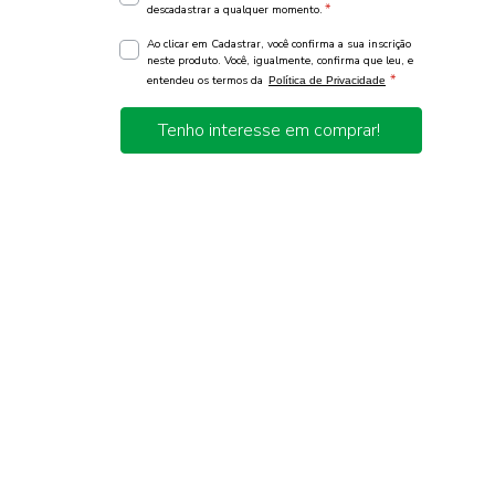
*
descadastrar a qualquer momento.
Ao clicar em Cadastrar, você confirma a sua inscrição
neste produto. Você, igualmente, confirma que leu, e
*
entendeu os termos da
Política de Privacidade
Tenho interesse em comprar!