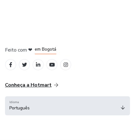
em Amsterdam
em Madrid
em Bogotá
Feito com
❤
em Belo Horizonte
na Cidade do México
Conheça a Hotmart
Idioma
Português