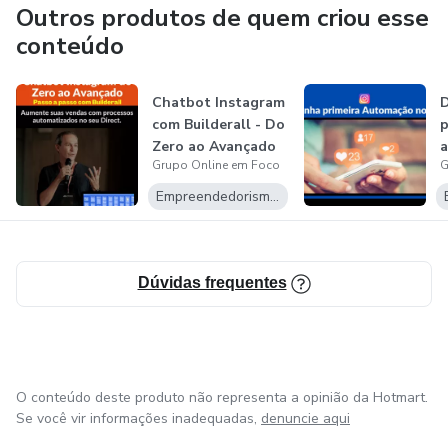
Outros produtos de quem criou esse
conteúdo
Chatbot Instagram
D
com Builderall - Do
p
Zero ao Avançado
Grupo Online em Foco
G
I
Empreendedorismo Digital
Dúvidas frequentes
O conteúdo deste produto não representa a opinião da Hotmart.
Se você vir informações inadequadas,
denuncie aqui