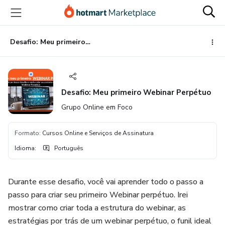
Ir
Ir
Ir
para
para
para
o
o
o
conteúdo
pagamento
rodapé
Desafio: Meu primeiro Webinar Perpétuo
principal
Desafio: Meu primeiro Webinar Perpétuo
Grupo Online em Foco
Formato
:
Cursos Online e Serviços de Assinatura
Idioma
:
Português
Durante esse desafio, você vai aprender todo o passo a
passo para criar seu primeiro Webinar perpétuo. Irei
mostrar como criar toda a estrutura do webinar, as
estratégias por trás de um webinar perpétuo, o funil ideal