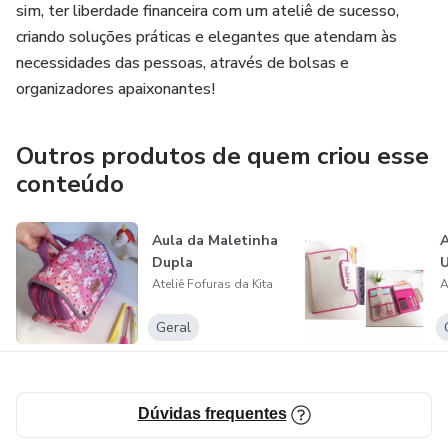
sim, ter liberdade financeira com um ateliê de sucesso,
criando soluções práticas e elegantes que atendam às
necessidades das pessoas, através de bolsas e
organizadores apaixonantes!
Outros produtos de quem criou esse
conteúdo
Aula da Maletinha
A
Dupla
U
Ateliê Fofuras da Kita
A
Geral
Dúvidas frequentes