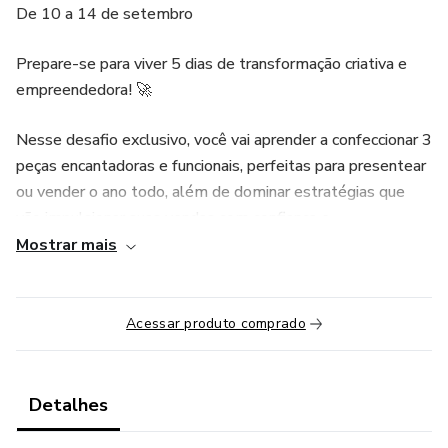
De 10 a 14 de setembro
Prepare-se para viver 5 dias de transformação criativa e
empreendedora! 🚀
Nesse desafio exclusivo, você vai aprender a confeccionar 3
peças encantadoras e funcionais, perfeitas para presentear
ou vender o ano todo, além de dominar estratégias que
vão impulsionar suas vendas com confiança e
profissionalismo.
Mostrar mais
PROGRAMAÇÃO:
Acessar produto comprado
🚀10/09 – Live abertura 20h
✂️ Liberação Molde + Aula: Frasqueira
Detalhes
💰 11/09 – LIVE 20h