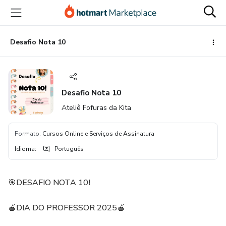
Ir
Ir
Ir
para
para
para
o
o
o
conteúdo
pagamento
rodapé
Desafio Nota 10
principal
Desafio Nota 10
Ateliê Fofuras da Kita
Formato
:
Cursos Online e Serviços de Assinatura
Idioma
:
Português
🎯DESAFIO NOTA 10!
🍎DIA DO PROFESSOR 2025🍎