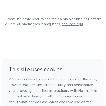
O conteúdo deste produto não representa a opinião da Hotmart.
Se você vir informações inadequadas,
denuncie aqui
em Bogotá
em Amsterdam
em Madrid
na Cidade do México
Feito com
❤
em Belo Horizonte
Conheça a Hotmart