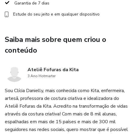
Garantia de 7 dias
Transforme uma data simbólica em um portal de vendas
Estude do seu jeito e em qualquer dispositivo
para o ano todo
🍎12/09 – Liberação do Molde + Aula: Térmica Professora
Saiba mais sobre quem criou o
conteúdo
🛒13/09 - Live às 20h
Impulsionando o instragram: tráfego pago e orgânico
Ateliê Fofuras da Kita
3 Ano Hotmarter
🙀14/09 - Liberação do Molde + Peça a ser revelada (dia
07.09)
Sou Clícia Danielly, mais conhecida como Kita, enfermeira,
artesã, professora de costura criativa e idealizadora do
Ateliê Fofuras da Kita. Acredito na transformação de vidas
através da costura criativa! Com mais de 8 mil alunas,
espalhadas em mais de 15 países e mais de 300 mil
seguidores nas redes sociais, quero mostrar que é possível