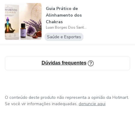
O desafio conta com acompanhamento estratégico e
Guia Prático de
orientação profissional, trazendo mais segurança e clareza
Alinhamento dos
durante todo o processo.
Chakras
Luan Borges Dos Santos
👉 Mais do que emagrecer, você vai aprender a não desistir
Saúde e Esportes
de você.
⸻
Dúvidas frequentes
💬 PRA QUEM É
Para quem:
O conteúdo deste produto não representa a opinião da Hotmart.
Se você vir informações inadequadas,
denuncie aqui
* já tentou emagrecer e não conseguiu manter
* se sente travado e sem direção