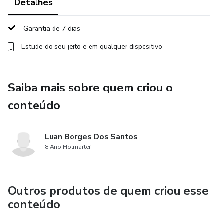
Detalhes
✔️ Encontros semanais ao vivo
Garantia de 7 dias
✔️ Grupo fechado com suporte diário
Estude do seu jeito e em qualquer dispositivo
✔️ Orientação alimentar prática
✔️ Direcionamento de rotina e hábitos
Saiba mais sobre quem criou o
conteúdo
✔️ E-book exclusivo (sono e organização)
✔️ Desafio final com premiação
Luan Borges Dos Santos
8 Ano Hotmarter
⸻
🤝 DIFERENCIAL
Outros produtos de quem criou esse
conteúdo
Aqui você não estará sozinho.