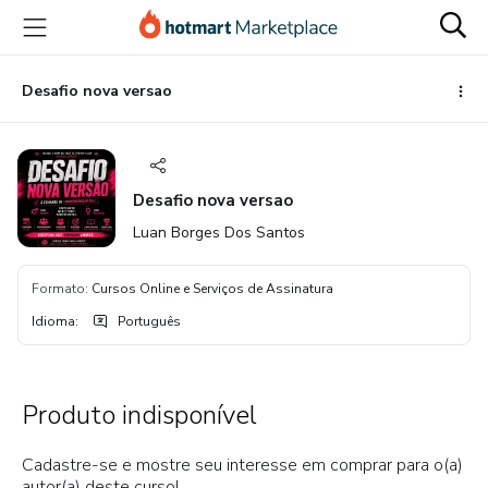
Ir
Ir
Ir
para
para
para
o
o
o
conteúdo
pagamento
rodapé
Desafio nova versao
principal
Desafio nova versao
Luan Borges Dos Santos
Formato
:
Cursos Online e Serviços de Assinatura
Idioma
:
Português
Produto indisponível
Cadastre-se e mostre seu interesse em comprar para o(a)
autor(a) deste curso!