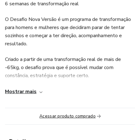
6 semanas de transformação real
O Desafio Nova Versão é um programa de transformação
para homens e mulheres que decidiram parar de tentar
sozinhos e começar a ter direção, acompanhamento e
resultado.
Criado a partir de uma transformação real de mais de
-65kg, o desafio prova que é possível mudar com
constância, estratégia e suporte certo.
⸻
Mostrar mais
🎯 COMO FUNCIONA
Acessar produto comprado
Durante 6 semanas, você terá acesso a um
acompanhamento completo: