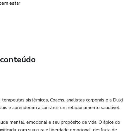
 bem estar
 (Desrealização)
o corpo (Despersonalização
 conteúdo
duração de 20 dias. Cada dia será ensinado uma técnica
se de ansiedade e promover paz no corpo.
 terapeutas sistêmicos, Coachs, analistas corporais e a Dulci
dois e aprenderam a construir um relacionamento saudável.
 saberá interromper as crises de ansiedade e promover paz
úde mental, emocional e seu propósito de vida. O ápice do
gnificada, com sua cura e liberdade emocional, desfruta de