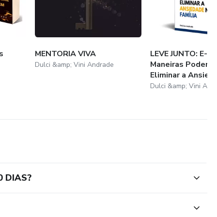
s
MENTORIA VIVA
LEVE JUNTO: E-bo
Maneiras Podero
Dulci &amp; Vini Andrade
Eliminar a Ansied..
Dulci &amp; Vini And
0 DIAS?