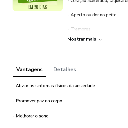
- Coração acelerado, taquicard
- Aperto ou dor no peito
- Tremores
Mostrar mais
- Sudorese
- Falta de ar ou sufocamento
Vantagens
Detalhes
- Constipação ou diarreia
- Aliviar os sintomas físicos da ansiedade
- Náuseas
- Tonturas
- Promover paz no corpo
- Formigamentos ou Dormênc
- Melhorar o sono