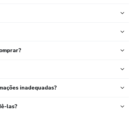
comprar?
rmações inadequadas?
ê-las?