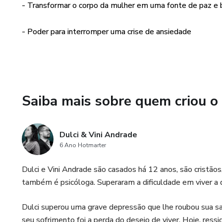
- Dificuldade para dormir
- Transformar o corpo da mulher em uma fonte de paz e
- Sensação de estar flutuando
- Poder para interromper uma crise de ansiedade
- Sesnsação de estar longe d
- Calafrios
Saiba mais sobre quem criou o
- Ondas de Calor
- Palpitações
Dulci & Vini Andrade
6 Ano Hotmarter
O programa tem exatamente a 
prática para interromper a cri
Dulci e Vini Andrade são casados há 12 anos, são cristãos,
também é psicóloga. Superaram a dificuldade em viver a 
Ao final do programa a mulher
no corpo.
Dulci superou uma grave depressão que lhe roubou sua sa
seu sofrimento foi a perda do desejo de viver. Hoje, ressi