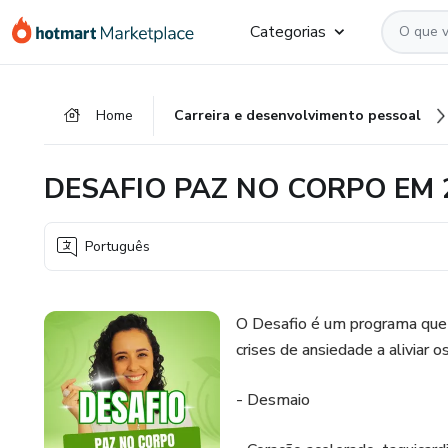
Ir
Ir
Ir
Categorias
para
para
para
o
o
o
conteúdo
pagamento
rodapé
Home
Carreira e desenvolvimento pessoal
principal
DESAFIO PAZ NO CORPO EM 
Português
O Desafio é um programa que 
crises de ansiedade a aliviar 
- Desmaio