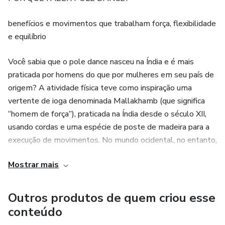
benefícios e movimentos que trabalham força, flexibilidade
e equilíbrio
Você sabia que o pole dance nasceu na Índia e é mais
praticada por homens do que por mulheres em seu país de
origem? A atividade física teve como inspiração uma
vertente de ioga denominada Mallakhamb (que significa
“homem de força”), praticada na Índia desde o século XII,
usando cordas e uma espécie de poste de madeira para a
execução de movimentos. No mundo ocidental, no entanto,
o pole dance como conhecemos hoje se firmou a partir de
Mostrar mais
performances praticadas por mulheres em boates de
striptease, como forma de atrair o público masculino. Nos
últimos tempos, a atividade saiu das casas noturnas e
Outros produtos de quem criou esse
ganhou as academias, crescendo como modalidade
conteúdo
esportiva, com direito até a campeonatos.