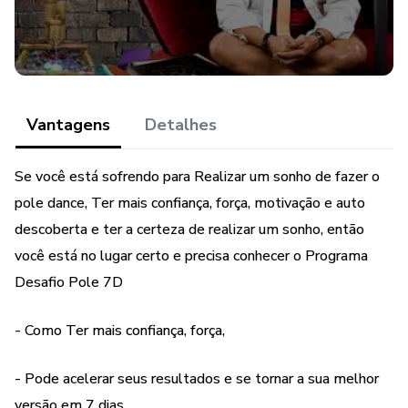
imunidade pois São várias as possibilidades de prazer
geradas pelos hormônios mais conhecidos como o
quarteto da felicidade: endorfina, dopamina, serotonina e
ocitocina. está ligado ao estado de felicidade,
empoderamento, determinação, foco em tudo que você
que poderá fazer mais e sem medo ou culpa.
Vantagens
Detalhes
Sabe dos fantásticos benefícios que o pole dance pode
Se você está sofrendo para Realizar um sonho de fazer o
fazer com seu cérebro? sabe como funciona? Entenda o
pole dance, Ter mais confiança, força, motivação e auto
Comando motor primário referente aos dedos, mão, braço,
descoberta e ter a certeza de realizar um sonho, então
ombro, tronco, laringe, língua, face, etc. produção do padrão
você está no lugar certo e precisa conhecer o Programa
de respostas motoras que resultam na expressão verbal
Desafio Pole 7D
com sentido; benefícios: capacidade de expressão da
emoção na palavra falada com autoridade. O Lobo Frontal
- Como Ter mais confiança, força,
é onde se concentra uma enorme variedade de
importantes funções, incluindo o controle de movimentos
- Pode acelerar seus resultados e se tornar a sua melhor
e de comportamentos necessários à vida social, como a
versão em 7 dias.
compreensão e a capacidade de prever as consequências