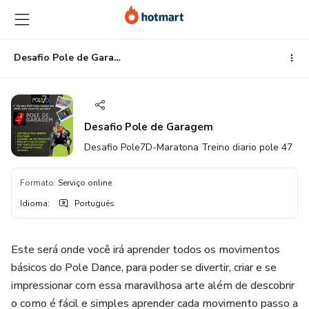
Ir
Ir
Ir
para
para
para
o
o
o
conteúdo
pagamento
rodapé
Desafio Pole de Garagem
principal
Desafio Pole de Garagem
Desafio Pole7D-Maratona Treino diario pole 47
Formato
:
Serviço online
Idioma
:
Português
Este será onde você irá aprender todos os movimentos
básicos do Pole Dance, para poder se divertir, criar e se
impressionar com essa maravilhosa arte além de descobrir
o como é fácil e simples aprender cada movimento passo a