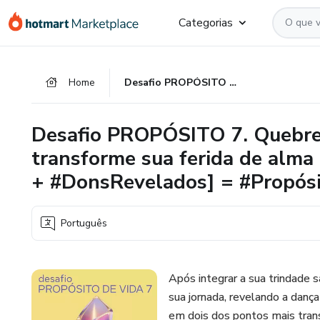
Ir
Ir
Ir
Categorias
para
para
para
o
o
o
conteúdo
pagamento
rodapé
Home
Desafio PROPÓSITO 7. Quebre os seus padrões negativos e transforme sua ferida de alma em poder. [ #PadrõesIntegrados + #DonsRevelados] = #PropósitoEmAção
principal
Desafio PROPÓSITO 7. Quebre 
transforme sua ferida de alma
+ #DonsRevelados] = #Propó
Português
Após integrar a sua trindade s
sua jornada, revelando a danç
em dois dos pontos mais tran