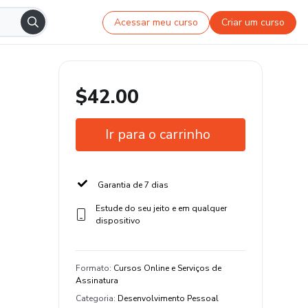
Acessar meu curso
Criar um curso
$42.00
Ir para o carrinho
Garantia de 7 dias
Estude do seu jeito e em qualquer
dispositivo
Formato
:
Cursos Online e Serviços de
Assinatura
Categoria
:
Desenvolvimento Pessoal