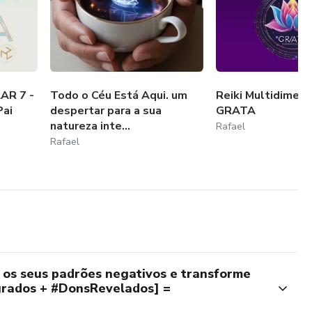
AR 7 -
Todo o Céu Está Aqui. um
Reiki Multidimenc
Pai
despertar para a sua
GRATA
natureza inte...
Rafael
Rafael
os seus padrões negativos e transforme
egrados + #DonsRevelados] =