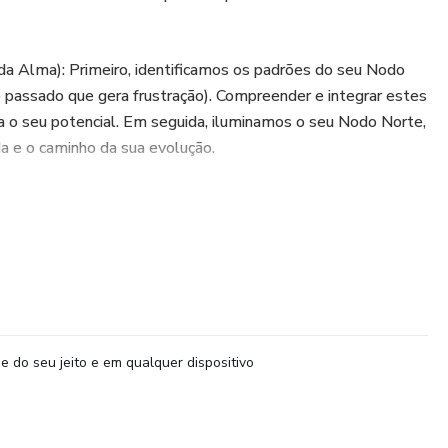
da Alma): Primeiro, identificamos os padrões do seu Nodo
o passado que gera frustração). Compreender e integrar estes
a o seu potencial. Em seguida, iluminamos o seu Nodo Norte,
da e o caminho da sua evolução.
orna o Dom): Uma vez que você entende os padrões que o
ra a sua ferida de alma (Quíron). É ao acolher e curar essa
obre o seu maior dom para servir o mundo, pois a sua maior
 de sabedoria e poder.
e do seu jeito e em qualquer dispositivo