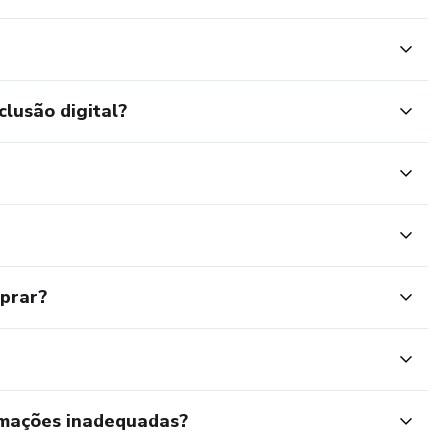
clusão digital?
mprar?
rmações inadequadas?