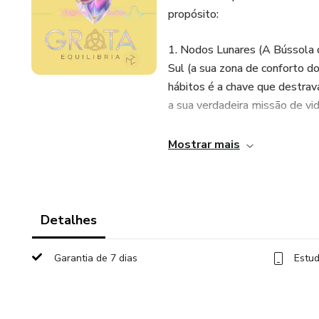
propósito:
1. Nodos Lunares (A Bússola 
Sul (a sua zona de conforto d
hábitos é a chave que destrav
a sua verdadeira missão de vi
2. Quíron (A Ferida que se T
Mostrar mais
prendem, guiamos-no a olhar pa
dor fundamental que você desc
dor se torna a sua maior fonte
Detalhes
Garantia de 7 dias
Estud