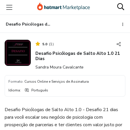
Ir
Ir
Ir
para
para
para
o
o
o
conteúdo
pagamento
rodapé
Desafio Psicólogas de Salto Alto 1.0 21 Dias
principal
5.0
(
1
)
Desafio Psicólogas de Salto Alto 1.0 21
Dias
Sandra Moura Cavalcante
Formato
:
Cursos Online e Serviços de Assinatura
Idioma
:
Português
Desafio Psicólogas de Salto Alto 1.0 - Desafio 21 dias
para você escalar seu negócio de psicologia com
prospecção de parcerias e ter clientes com valor justo por