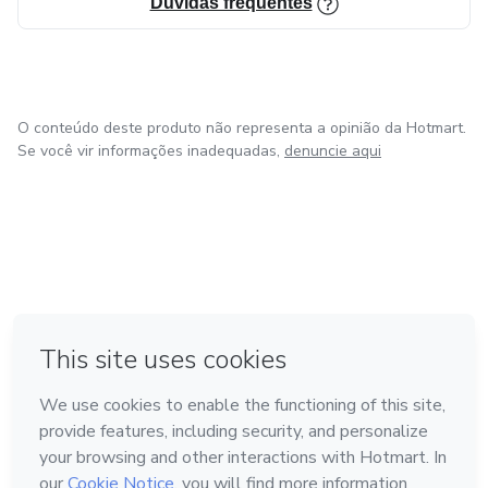
Dúvidas frequentes
O conteúdo deste produto não representa a opinião da Hotmart.
Se você vir informações inadequadas,
denuncie aqui
em Amsterdam
em Madrid
em Bogotá
Feito com
❤
em Belo Horizonte
na Cidade do México
Conheça a Hotmart