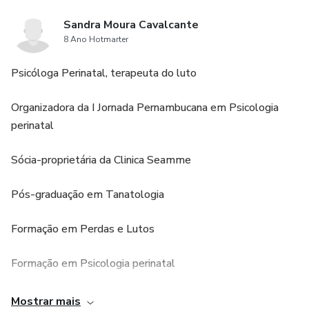
Sandra Moura Cavalcante
8 Ano Hotmarter
Psicóloga Perinatal, terapeuta do luto
Organizadora da I Jornada Pernambucana em Psicologia
perinatal
Sócia-proprietária da Clinica Seamme
Pós-graduação em Tanatologia
Formação em Perdas e Lutos
Formação em Psicologia perinatal
Atuo desde 2012 com terapeuta do luto, onde o foco era
Mostrar mais