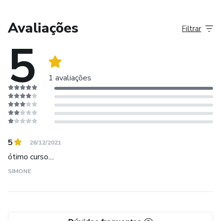
o atendimento ao luto infantil, desde 2017 atuo na área da
perinatalidade com foco no luto perinatal e o cuidado e
Avaliações
Filtrar
atendimento aos diversos lutos vividos pela mulher no
5
desejo de engravidar, durante a gestação e no pós parto,
1 avaliações
5
26/12/2021
ótimo curso....
SIMONE