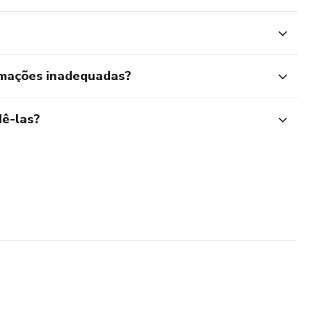
rmações inadequadas?
ê-las?