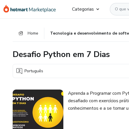
Ir
Ir
Ir
Categorias
para
para
para
o
o
o
conteúdo
pagamento
rodapé
Home
Tecnologia e desenvolvimento de soft
principal
Desafio Python em 7 Dias
Português
Aprenda a Programar com Pyt
desafiado com exercícios práti
conhecimentos e a se tornar 