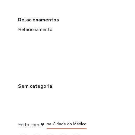
Relacionamentos
Relacionamento
Sem categoria
em Bogotá
em Amsterdam
em Madrid
na Cidade do México
Feito com
❤
em Belo Horizonte