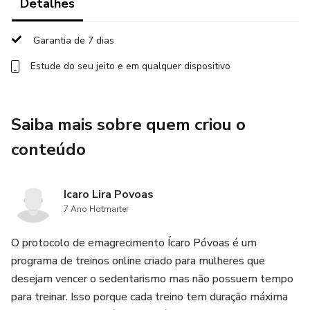
resultados. Os resultados variam para cada pessoa. Seu
Detalhes
nível de sucesso em alcançar os resultados divulgados
com o uso desse programa depende da sua dedicação e
Garantia de 7 dias
disciplina.
Estude do seu jeito e em qualquer dispositivo
Saiba mais sobre quem criou o
conteúdo
Icaro Lira Povoas
7 Ano Hotmarter
O protocolo de emagrecimento Ícaro Póvoas é um
programa de treinos online criado para mulheres que
desejam vencer o sedentarismo mas não possuem tempo
para treinar. Isso porque cada treino tem duração máxima