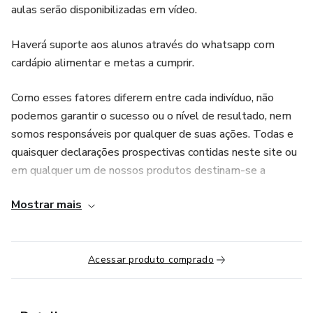
aulas serão disponibilizadas em vídeo.
Haverá suporte aos alunos através do whatsapp com
cardápio alimentar e metas a cumprir.
Como esses fatores diferem entre cada indivíduo, não
podemos garantir o sucesso ou o nível de resultado, nem
somos responsáveis por qualquer de suas ações. Todas e
quaisquer declarações prospectivas contidas neste site ou
em qualquer um de nossos produtos destinam-se a
expressar a nossa opinião sobre os resultados potenciais
Mostrar mais
que algumas pessoas podem alcançar.
AVISO LEGAL: É importante consultar seu médico antes
de iniciar qualquer atividade física ou plano nutricional. Os
Acessar produto comprado
produtos e serviços vendidos neste site não devem ser
interpretados como uma promessa ou garantia de