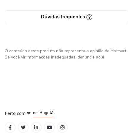
Dúvidas frequentes
O conteúdo deste produto não representa a opinião da Hotmart.
Se você vir informações inadequadas,
denuncie aqui
em Amsterdam
em Madrid
em Bogotá
Feito com
❤
em Belo Horizonte
na Cidade do México