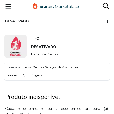
Ir
Ir
Ir
para
para
para
o
o
o
conteúdo
pagamento
rodapé
DESATIVADO
principal
DESATIVADO
Icaro Lira Povoas
Formato
:
Cursos Online e Serviços de Assinatura
Idioma
:
Português
Produto indisponível
Cadastre-se e mostre seu interesse em comprar para o(a)
autor(a) deste curso!