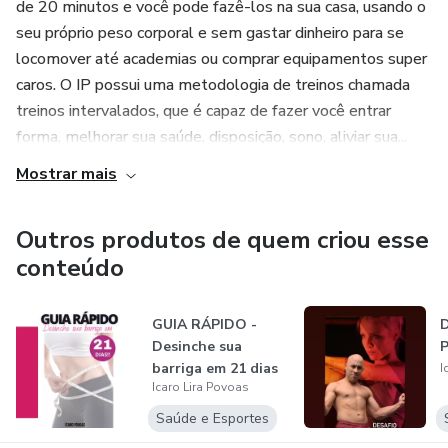
de 20 minutos e você pode fazê-los na sua casa, usando o
seu próprio peso corporal e sem gastar dinheiro para se
locomover até academias ou comprar equipamentos super
caros. O IP possui uma metodologia de treinos chamada
treinos intervalados, que é capaz de fazer você entrar
forma, melhorar sua saúde, disposição, sono, aliviar sua...
Mostrar mais
Outros produtos de quem criou esse
conteúdo
GUIA RÁPIDO -
Desinche sua
barriga em 21 dias
I
Icaro Lira Povoas
Saúde e Esportes