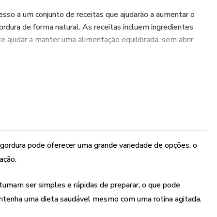
sso a um conjunto de receitas que ajudarão a aumentar o
dura de forma natural. As receitas incluem ingredientes
te ajudar a manter uma alimentação equilibrada, sem abrir
rinde, este ebook também vem com um guia de treinos
 gordura.
 gordura pode oferecer uma grande variedade de opções, o
ação.
tumam ser simples e rápidas de preparar, o que pode
antenha uma dieta saudável mesmo com uma rotina agitada.