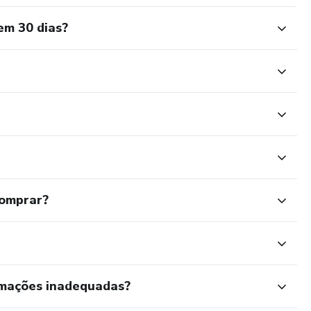
em 30 dias?
comprar?
rmações inadequadas?