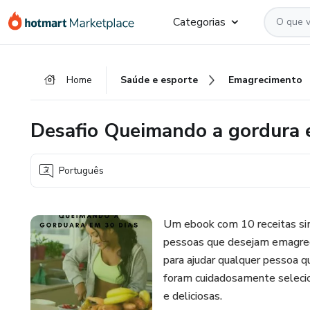
Ir
Ir
Ir
Categorias
para
para
para
o
o
o
conteúdo
pagamento
rodapé
Home
Saúde e esporte
Emagrecimento
principal
Desafio Queimando a gordura 
Português
Um ebook com 10 receitas sim
pessoas que desejam emagrece
para ajudar qualquer pessoa q
foram cuidadosamente selecio
e deliciosas.