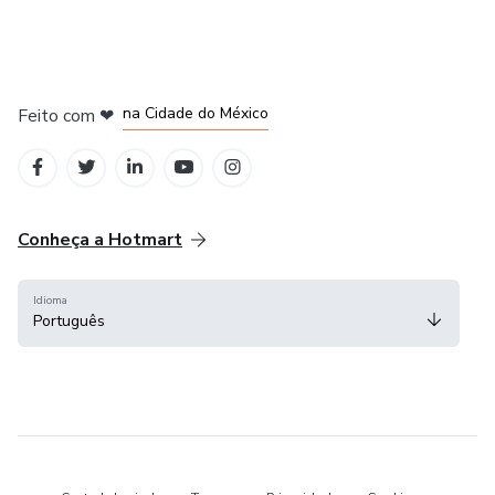
em Bogotá
em Amsterdam
em Madrid
na Cidade do México
Feito com
❤
em Belo Horizonte
Conheça a Hotmart
Idioma
Português