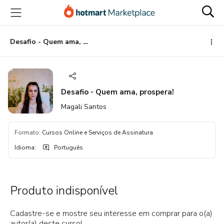
Ir
Ir
Ir
para
para
para
o
o
o
conteúdo
pagamento
rodapé
Desafio - Quem ama, prospera!
principal
Desafio - Quem ama, prospera!
Magali Santos
Formato
:
Cursos Online e Serviços de Assinatura
Idioma
:
Português
Produto indisponível
Cadastre-se e mostre seu interesse em comprar para o(a)
autor(a) deste curso!