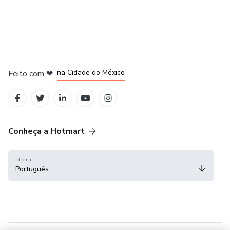
em Bogotá
em Amsterdam
em Madrid
na Cidade do México
Feito com
❤
em Belo Horizonte
Conheça a Hotmart
Idioma
Português