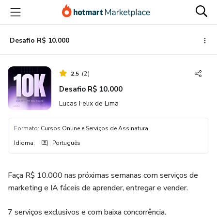
Ir
Ir
Ir
para
para
para
o
o
o
conteúdo
pagamento
rodapé
Desafio R$ 10.000
principal
2.5
(
2
)
Desafio R$ 10.000
Lucas Felix de Lima
Formato
:
Cursos Online e Serviços de Assinatura
Idioma
:
Português
Faça R$ 10.000 nas próximas semanas com serviços de
marketing e IA fáceis de aprender, entregar e vender.
7 serviços exclusivos e com baixa concorrência.