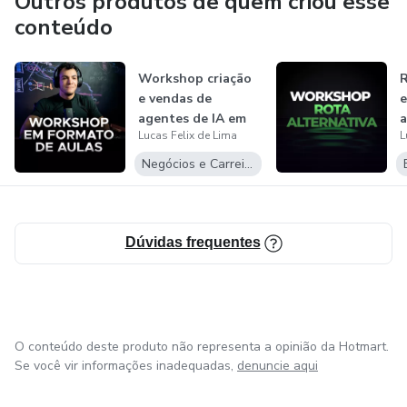
Outros produtos de quem criou esse
conteúdo
Workshop criação
R
e vendas de
e
agentes de IA em
a
Lucas Felix de Lima
L
formato de aul...
Negócios e Carreira
Dúvidas frequentes
O conteúdo deste produto não representa a opinião da Hotmart.
Se você vir informações inadequadas,
denuncie aqui