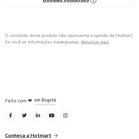
O conteúdo deste produto não representa a opinião da Hotmart.
Se você vir informações inadequadas,
denuncie aqui
em Amsterdam
em Madrid
em Bogotá
Feito com
❤
em Belo Horizonte
na Cidade do México
Conheça a Hotmart