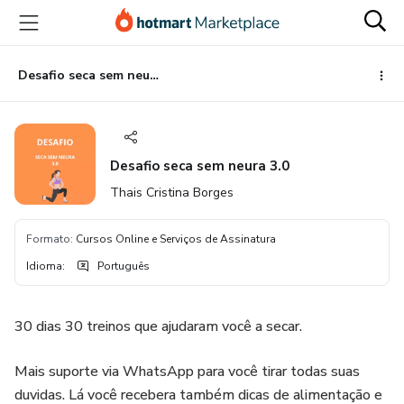
Ir
Ir
Ir
para
para
para
o
o
o
conteúdo
pagamento
rodapé
Desafio seca sem neura 3.0
principal
Desafio seca sem neura 3.0
Thais Cristina Borges
Formato
:
Cursos Online e Serviços de Assinatura
Idioma
:
Português
30 dias 30 treinos que ajudaram você a secar.
Mais suporte via WhatsApp para você tirar todas suas
duvidas. Lá você recebera também dicas de alimentação e