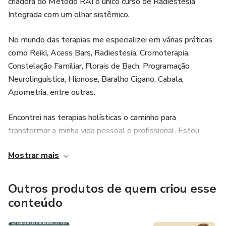
criadora do Método RAI o único curso de Radiestesia
Integrada com um olhar sistêmico.
No mundo das terapias me especializei em várias práticas
como Reiki, Acess Bars, Radiestesia, Cromoterapia,
Constelação Familiar, Florais de Bach, Programação
Neurolinguística, Hipnose, Baralho Cigano, Cabala,
Apometria, entre outras.
Encontrei nas terapias holísticas o caminho para
transformar a minha vida pessoal e profissional. Estou
sempre em busca de novos conhecimentos dentro das
Mostrar mais
terapias integrativas, seguindo os princípios do holismo ao
tratar o ser humano como um todo, abordando os
elementos físicos, emocionais, mentais e espirituais de
Outros produtos de quem criou esse
cada ser.
conteúdo
O olhar sistêmico sempre foi a chave do meu trabalho