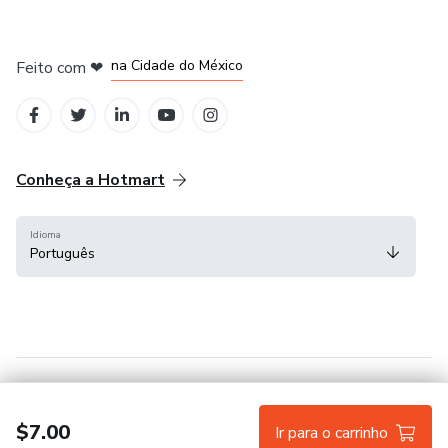
em Bogotá
em Amsterdam
em Madrid
na Cidade do México
Feito com
❤
em Belo Horizonte
Conheça a Hotmart
Idioma
Português
Central de ajuda
Termos
Privacidade
Cookies
$7.00
Ir para o carrinho