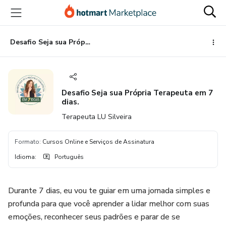
Ir
Ir
Ir
para
para
para
o
o
o
conteúdo
pagamento
rodapé
Desafio Seja sua Própria Terapeuta em 7 dias.
principal
Desafio Seja sua Própria Terapeuta em 7
dias.
Terapeuta LU Silveira
Formato
:
Cursos Online e Serviços de Assinatura
Idioma
:
Português
Durante 7 dias, eu vou te guiar em uma jornada simples e
profunda para que você aprender a lidar melhor com suas
emoções, reconhecer seus padrões e parar de se