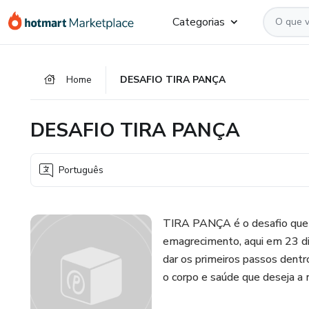
Ir
Ir
Ir
Categorias
para
para
para
o
o
o
conteúdo
pagamento
rodapé
Home
DESAFIO TIRA PANÇA
principal
DESAFIO TIRA PANÇA
Português
TIRA PANÇA é o desafio que v
emagrecimento, aqui em 23 di
dar os primeiros passos dentr
o corpo e saúde que deseja a 