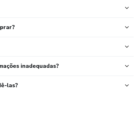
mprar?
rmações inadequadas?
ê-las?