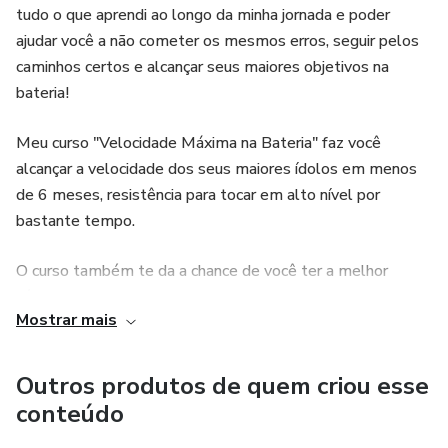
tudo o que aprendi ao longo da minha jornada e poder
ajudar você a não cometer os mesmos erros, seguir pelos
caminhos certos e alcançar seus maiores objetivos na
bateria!
Meu curso "Velocidade Máxima na Bateria" faz você
alcançar a velocidade dos seus maiores ídolos em menos
de 6 meses, resistência para tocar em alto nível por
bastante tempo.
O curso também te da a chance de você ter a melhor
técnica de mãos, organizar seus estudos para que todos os
Mostrar mais
seus dias rendam o máximo possível e, com isso, você
consiga evoluir MUITO na bateria em POUQUÍSSIMO
TEMPO!
Outros produtos de quem criou esse
conteúdo