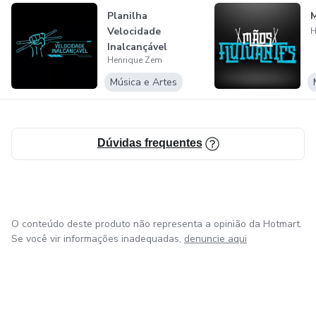
Planilha
M
Velocidade
H
Inalcançável
Henrique Zem
Música e Artes
Dúvidas frequentes
O conteúdo deste produto não representa a opinião da Hotmart.
Se você vir informações inadequadas,
denuncie aqui