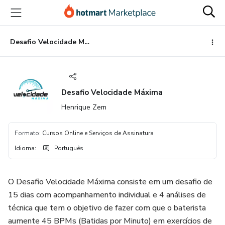
Ir
Ir
Ir
para
para
para
o
o
o
conteúdo
pagamento
rodapé
Desafio Velocidade Máxima
principal
Desafio Velocidade Máxima
Henrique Zem
Formato
:
Cursos Online e Serviços de Assinatura
Idioma
:
Português
O Desafio Velocidade Máxima consiste em um desafio de
15 dias com acompanhamento individual e 4 análises de
técnica que tem o objetivo de fazer com que o baterista
aumente 45 BPMs (Batidas por Minuto) em exercícios de