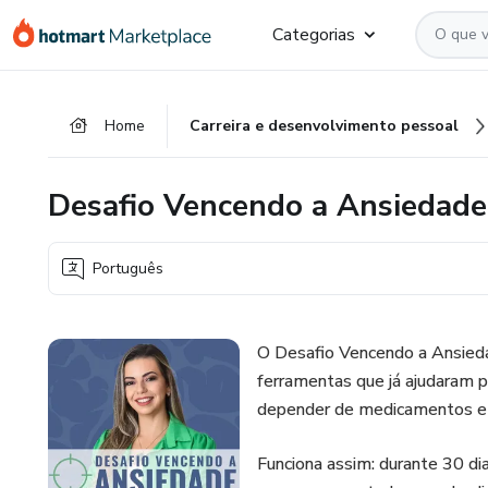
Ir
Ir
Ir
Categorias
para
para
para
o
o
o
conteúdo
pagamento
rodapé
Home
Carreira e desenvolvimento pessoal
principal
Desafio Vencendo a Ansiedade
Português
O Desafio Vencendo a Ansieda
ferramentas que já ajudaram p
depender de medicamentos e s
Funciona assim: durante 30 dia