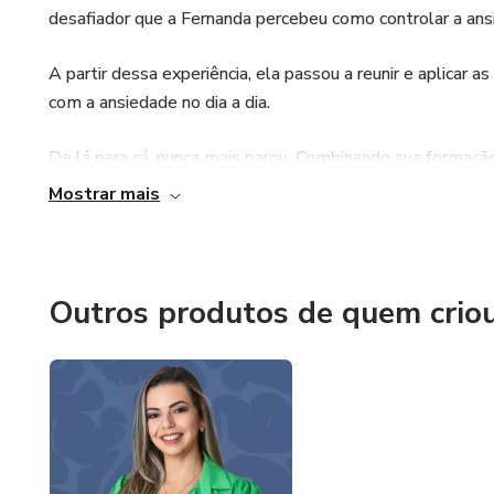
desafiador que a Fernanda percebeu como controlar a an
A partir dessa experiência, ela passou a reunir e aplicar a
com a ansiedade no dia a dia.
De lá para cá, nunca mais parou. Combinando sua formação 
técnicas e já ajudou inúmeras pessoas a reencontrarem o e
Mostrar mais
Outros produtos de quem crio