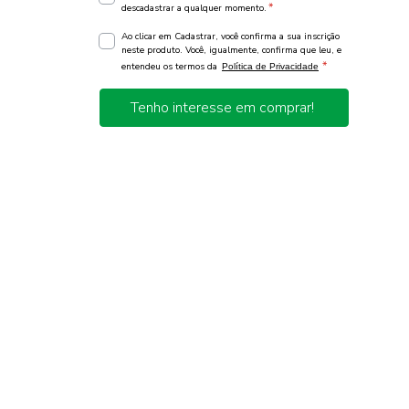
*
descadastrar a qualquer momento.
Ao clicar em Cadastrar, você confirma a sua inscrição
neste produto. Você, igualmente, confirma que leu, e
*
entendeu os termos da
Política de Privacidade
Tenho interesse em comprar!