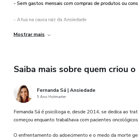
- Sem gastos mensais com compras de produtos ou cons
- Atua na causa raiz da Ansiedade
Mostrar mais
- Não altera a sua rotina e não exige muito tempo
- Ajuda não apenas no equilíbrio da Ansiedade mas de t
Saiba mais sobre quem criou o
Fernanda Sá | Ansiedade
5 Ano Hotmarter
Fernanda Sá é psicóloga e, desde 2014, se dedica ao tr
começou enquanto trabalhava com pacientes oncológicos
O enfrentamento do adoecimento e o medo da morte gera