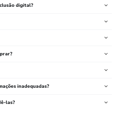
clusão digital?
mprar?
rmações inadequadas?
ê-las?