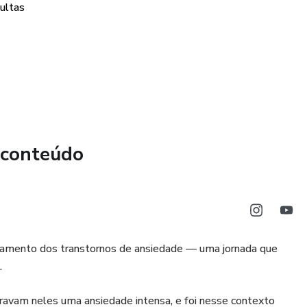
ultas
odas as emoções
 conteúdo
atamento dos transtornos de ansiedade — uma jornada que
.
vam neles uma ansiedade intensa, e foi nesse contexto