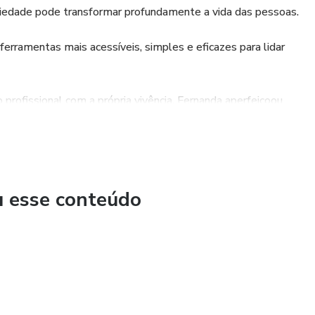
siedade pode transformar profundamente a vida das pessoas.
s ferramentas mais acessíveis, simples e eficazes para lidar
profissional com a própria vivência, Fernanda aperfeiçoou
quilíbrio e a liberdade que a ansiedade havia roubado.
u esse conteúdo