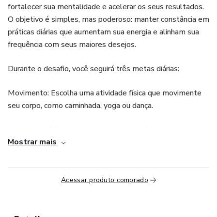
fortalecer sua mentalidade e acelerar os seus resultados.
O objetivo é simples, mas poderoso: manter constância em
práticas diárias que aumentam sua energia e alinham sua
frequência com seus maiores desejos.
Durante o desafio, você seguirá três metas diárias:
Movimento: Escolha uma atividade física que movimente
seu corpo, como caminhada, yoga ou dança.
Intelectual: Alimente sua mente com práticas que elevem
Mostrar mais
sua vibração, como leitura, journaling ou vídeos inspiradores.
Conexão: Aplique uma prática energética para alinhar sua
vibração, com técnicas que variam de meditação a
Acessar produto comprado
visualização criativa.
Este desafio é um convite para sair do automático, criar