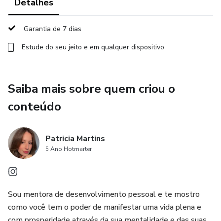
Detalhes
novos hábitos e transformar sua vibração, alinhando sua
energia com a vida plena que você merece viver. 🚀
Garantia de 7 dias
Estude do seu jeito e em qualquer dispositivo
Saiba mais sobre quem criou o
conteúdo
Patricia Martins
5 Ano Hotmarter
Sou mentora de desenvolvimento pessoal e te mostro
como você tem o poder de manifestar uma vida plena e
com prosperidade através da sua mentalidade e das suas