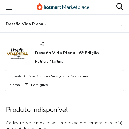
Ir
Ir
Ir
para
para
para
o
o
o
conteúdo
pagamento
rodapé
Desafio Vida Plena - 6ª Edição
principal
Desafio Vida Plena - 6ª Edição
Patricia Martins
Formato
:
Cursos Online e Serviços de Assinatura
Idioma
:
Português
Produto indisponível
Cadastre-se e mostre seu interesse em comprar para o(a)
autor(a) deste curso!