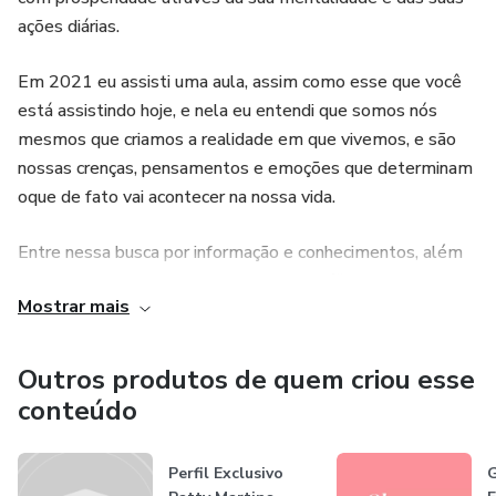
ações diárias.
Em 2021 eu assisti uma aula, assim como esse que você
está assistindo hoje, e nela eu entendi que somos nós
mesmos que criamos a realidade em que vivemos, e são
nossas crenças, pensamentos e emoções que determinam
oque de fato vai acontecer na nossa vida.
Entre nessa busca por informação e conhecimentos, além
de estudar e buscar comprovações científicas que de fato
Mostrar mais
explanassem como manifestamos de acordo com oque
temos dentro de nós mesmos, e meu propósito se tornou
ajudar mulheres incríveis a utilizar esse poder e manifestar
Outros produtos de quem criou esse
a vida que realmente merecem e desejam.
conteúdo
Perfil Exclusivo