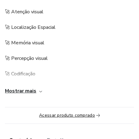
🚀 Atenção visual
🚀 Localização Espacial
🚀 Memória visual
🚀 Percepção visual
🚀 Codificação
O arquivo contém: 1 pracha e 11 cartões para servir como
Mostrar mais
modelo para que a criança replique-os.
Acessar produto comprado