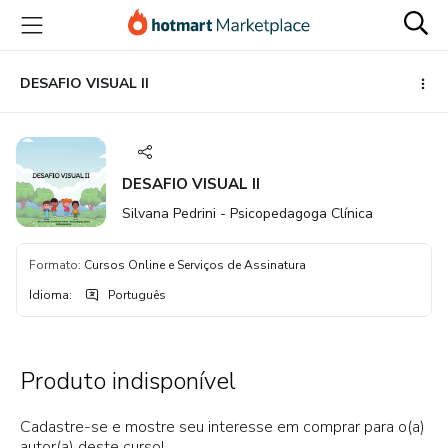
Ir
Ir
Ir
para
para
para
o
o
o
conteúdo
pagamento
rodapé
DESAFIO VISUAL II
principal
DESAFIO VISUAL II
Silvana Pedrini - Psicopedagoga Clínica
Formato
:
Cursos Online e Serviços de Assinatura
Idioma
:
Português
Produto indisponível
Cadastre-se e mostre seu interesse em comprar para o(a)
autor(a) deste curso!