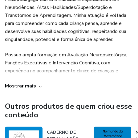
Neurociências, Altas Habilidades/Superdotação e
Transtornos de Aprendizagem. Minha atuação é voltada
para compreender como cada criança pensa, aprende e
desenvolve suas habilidades cognitivas, respeitando sua
singularidade, potencial e forma única de aprender.
Possuo ampla formação em Avaliação Neuropsicológica,
Funções Executivas e Intervenção Cognitiva, com
experiência no acompanhamento clínico de crianças e
adolescentes com TDAH, dificuldades de aprendizagem,
Mostrar mais
Altas Habilidades, Transtornos Cognitivos e desafios no
desenvolvimento — oferecendo avaliação, intervenção e
orientação familiar e escolar.
Outros produtos de quem criou esse
conteúdo
Sou criadora da Comunidade Aprendi+, um ambiente
exclusivo que reúne recursos psicopedagógicos
CADERNO DE
fundamentados, materiais de intervenção e estratégias