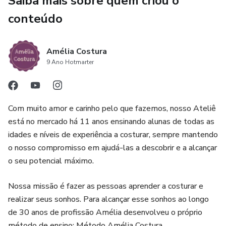
Saiba mais sobre quem criou o
Além disso, você garante:
conteúdo
💬 1 ANO de acesso à Comunidade da Amelinha, onde
você troca ideias, tira dúvidas e cresce junto com outras
Amélia Costura
mulheres como você.
9 Ano Hotmarter
Com muito amor e carinho pelo que fazemos, nosso Ateliê
está no mercado há 11 anos ensinando alunas de todas as
idades e níveis de experiência a costurar, sempre mantendo
o nosso compromisso em ajudá-las a descobrir e a alcançar
o seu potencial máximo.
Nossa missão é fazer as pessoas aprender a costurar e
realizar seus sonhos. Para alcançar esse sonhos ao longo
de 30 anos de profissão Amélia desenvolveu o próprio
método de ensino: Método Amélia Costura.