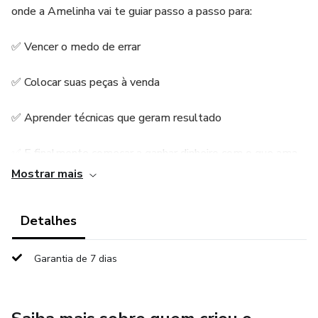
onde a Amelinha vai te guiar passo a passo para:
✅ Vencer o medo de errar
✅ Colocar suas peças à venda
✅ Aprender técnicas que geram resultado
✅ E finalmente começar a ganhar dinheiro com o que ama
fazer!
Mostrar mais
E tem presente especial:
Detalhes
🎁 O Desafio de Fim de Ano de 2025 também está
Garantia de 7 dias
incluso!
Assim você já começa com o pé direito!