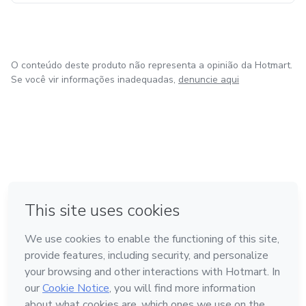
O conteúdo deste produto não representa a opinião da Hotmart.
Se você vir informações inadequadas,
denuncie aqui
em Amsterdam
em Madrid
em Bogotá
Feito com
❤
em Belo Horizonte
na Cidade do México
Conheça a Hotmart