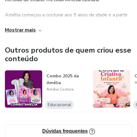
Amélia começou a costurar aos 9 anos de idade e a partir
de então nunca parou. Dedicou sua vida inteira à costura, se
Mostrar mais
profissionalizando através de muitos de cursos.
Possui 40 anos de experiência com costura. Professora há
Outros produtos de quem criou esse
30 anos, pesquisadora na área da costura e criadora do
conteúdo
método e marca Amélia Costura.
Combo 2025 da
C
Amélia
A
Amélia Costura
Educacional
Dúvidas frequentes