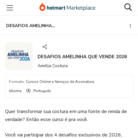
Ir
Ir
Ir
para
para
para
o
o
o
conteúdo
pagamento
rodapé
DESAFIOS AMELINHA QUE VENDE 2026
principal
DESAFIOS AMELINHA QUE VENDE 2026
Amélia Costura
Formato
:
Cursos Online e Serviços de Assinatura
Idioma
:
Português
Quer transformar sua costura em uma fonte de renda de
verdade? Então esse curso é pra você.
Você vai participar dos 4 desafios exclusivos de 2026,