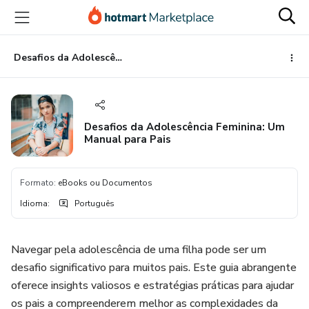
Ir
Ir
Ir
para
para
para
o
o
o
conteúdo
pagamento
rodapé
Desafios da Adolescência Feminina: Um Manual para Pais
principal
Desafios da Adolescência Feminina: Um
Manual para Pais
Formato
:
eBooks ou Documentos
Idioma
:
Português
Navegar pela adolescência de uma filha pode ser um
desafio significativo para muitos pais. Este guia abrangente
oferece insights valiosos e estratégias práticas para ajudar
os pais a compreenderem melhor as complexidades da