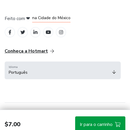
em Bogotá
em Amsterdam
em Madrid
na Cidade do México
Feito com
❤
em Belo Horizonte
Conheça a Hotmart
Idioma
Português
Central de ajuda
Termos
Privacidade
Cookies
$7.00
Ir para o carrinho