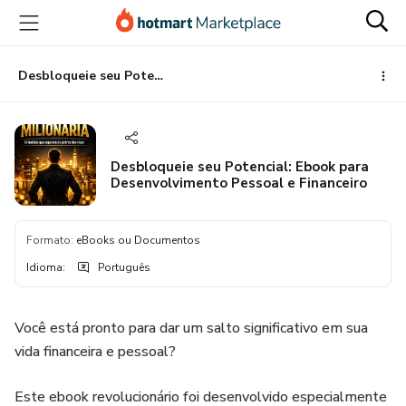
Ir
Ir
Ir
para
para
para
o
o
o
conteúdo
pagamento
rodapé
Desbloqueie seu Potencial: Ebook para Desenvolvimento Pessoal e Financeiro
principal
Desbloqueie seu Potencial: Ebook para
Desenvolvimento Pessoal e Financeiro
Formato
:
eBooks ou Documentos
Idioma
:
Português
Você está pronto para dar um salto significativo em sua
vida financeira e pessoal?
Este ebook revolucionário foi desenvolvido especialmente