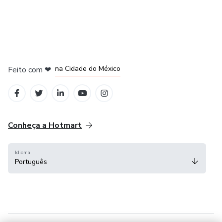
em Bogotá
em Amsterdam
em Madrid
na Cidade do México
Feito com
❤
em Belo Horizonte
Conheça a Hotmart
Idioma
Português