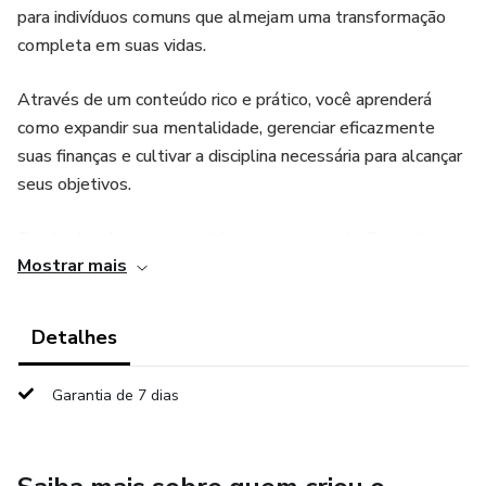
para indivíduos comuns que almejam uma transformação
completa em suas vidas.
Através de um conteúdo rico e prático, você aprenderá
como expandir sua mentalidade, gerenciar eficazmente
suas finanças e cultivar a disciplina necessária para alcançar
seus objetivos.
O guia aborda temas cruciais como o controle financeiro,
Mostrar mais
investimento em desenvolvimento pessoal e estratégias
para iniciar do zero, fornecendo ferramentas valiosas para
impulsionar seu crescimento.
Detalhes
Ideal para jovens e adultos que buscam uma mudança de
Garantia de 7 dias
vida substancial, este ebook é um companheiro
indispensável em sua jornada rumo ao sucesso. Descubra
como superar limitações mentais, estabelecer metas