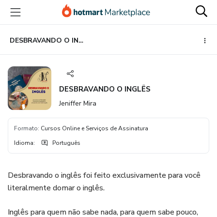
Ir
Ir
Ir
para
para
para
o
o
o
conteúdo
pagamento
rodapé
DESBRAVANDO O INGLÊS
principal
DESBRAVANDO O INGLÊS
Jeniffer Mira
Formato
:
Cursos Online e Serviços de Assinatura
Idioma
:
Português
Desbravando o inglês foi feito exclusivamente para você
literalmente domar o inglês.
Inglês para quem não sabe nada, para quem sabe pouco,