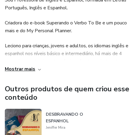
Sou Professora de Inglês e Espanhol, formada em Letras
Português, Inglês e Espanhol.
Criadora do e-book Superando o Verbo To Be e um pouco
mais e do My Personal Planner.
Leciono para crianças, jovens e adultos, os idiomas inglês e
espanhol nos níveis básico e intermediário, há mais de 4
anos, desenvolvedora do próprio método e criadora de
Mostrar mais
conteúdo digital.
Você pode me encontrar no Instagram @miralinguas, onde
Outros produtos de quem criou esse
tem várias dicas de inglês, por meio de postagem e vídeos
conteúdo
de inglês, diárias e 100% gratuitas, para auxiliar nos seus
estudos.
DESBRAVANDO O
ESPANHOL
Jeniffer Mira