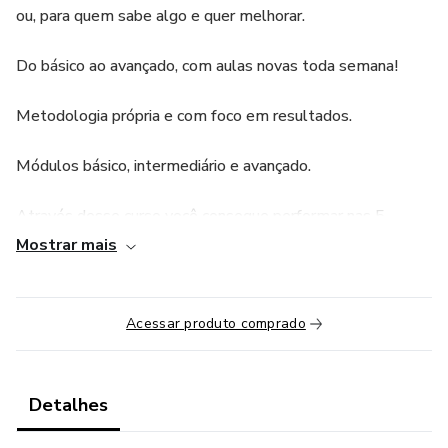
ou, para quem sabe algo e quer melhorar.
Do básico ao avançado, com aulas novas toda semana!
Metodologia própria e com foco em resultados.
Módulos básico, intermediário e avançado.
Através desse curso você consegue performar nas 5
habilidades: escutar, ler, falar, escrever e criar.
Mostrar mais
Consulte também as mentorias individuais.
Acessar produto comprado
Detalhes