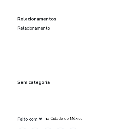
Relacionamentos
Relacionamento
Sem categoria
em Bogotá
em Amsterdam
em Madrid
na Cidade do México
Feito com
❤
em Belo Horizonte