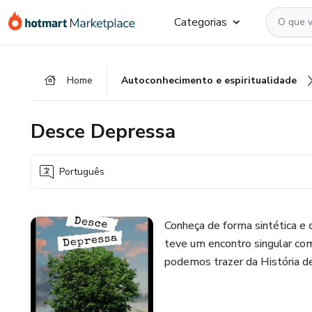
Ir
Ir
Ir
Categorias
para
para
para
o
o
o
conteúdo
pagamento
rodapé
Home
Autoconhecimento e espiritualidade
principal
Desce Depressa
Português
Conheça de forma sintética e
teve um encontro singular com
podemos trazer da História d