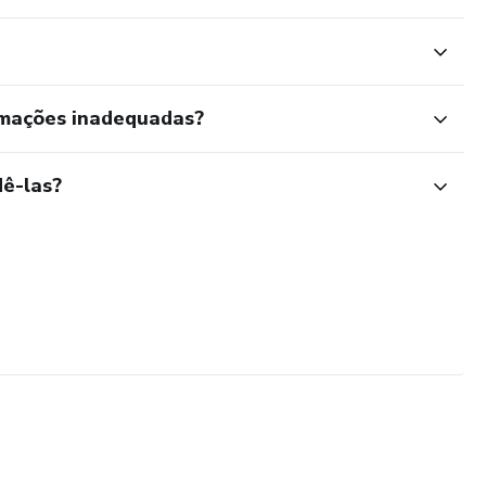
rmações inadequadas?
ê-las?