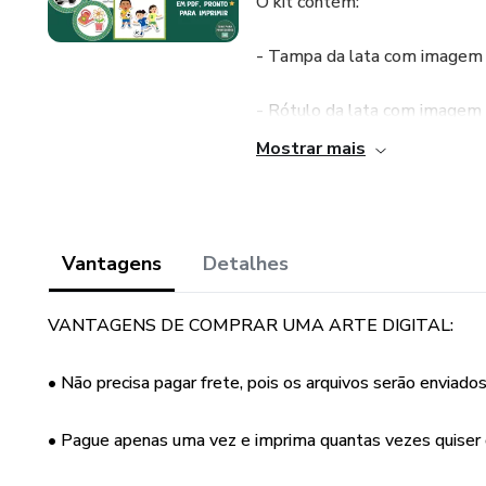
O kit contém:
- Tampa da lata com imagem i
- Rótulo da lata com imagem 
Mostrar mais
- 32 fichas redondas com imag
- 32 fichas retangulares com 
Vantagens
Detalhes
Não tenha medo de experiment
pode fazer toda a diferença 
VANTAGENS DE COMPRAR UMA ARTE DIGITAL:
envolvam diferentes disciplina
como os conteúdos podem estar
• Não precisa pagar frete, pois os arquivos serão enviados
• Pague apenas uma vez e imprima quantas vezes quiser 