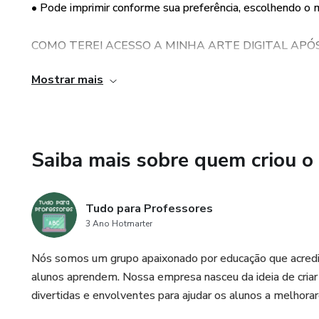
• Pode imprimir conforme sua preferência, escolhendo o 
COMO TEREI ACESSO A MINHA ARTE DIGITAL APÓ
Mostrar mais
• Os arquivos serão enviados para o seu e-mail no forma
• Após a confirmação do pagamento os arquivos serão env
Saiba mais sobre quem criou o
Tudo para Professores
3 Ano Hotmarter
Nós somos um grupo apaixonado por educação que acredi
alunos aprendem. Nossa empresa nasceu da ideia de criar 
divertidas e envolventes para ajudar os alunos a melho