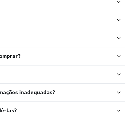
comprar?
rmações inadequadas?
ê-las?