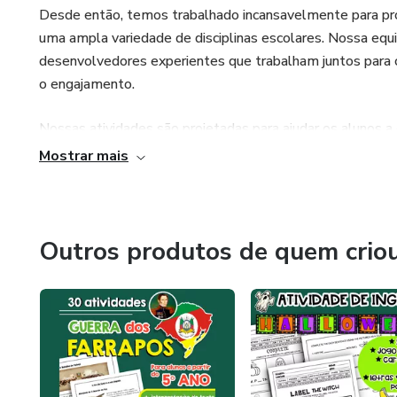
Desde então, temos trabalhado incansavelmente para prod
uma ampla variedade de disciplinas escolares. Nossa equ
desenvolvedores experientes que trabalham juntos para c
o engajamento.
Nossas atividades são projetadas para ajudar os alunos a
de problemas e criatividade. Além disso, elas são projet
Mostrar mais
todas as origens e níveis de habilidade possam se benefi
Nosso objetivo é ajudar os alunos a se destacarem na e
atividades digitais de alta qualidade que inspirem e mot
Outros produtos de quem crio