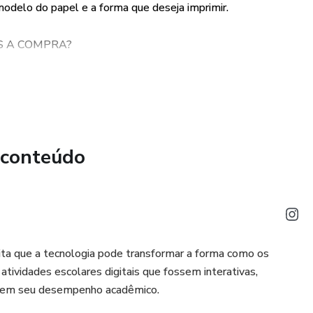
modelo do papel e a forma que deseja imprimir.
S A COMPRA?
to PDF em alta resolução.
iados para o seu e-mail.
 conteúdo
ta que a tecnologia pode transformar a forma como os
atividades escolares digitais que fossem interativas,
rarem seu desempenho acadêmico.