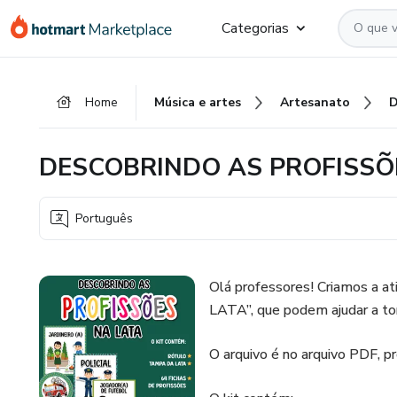
Ir
Ir
Ir
Categorias
para
para
para
o
o
o
conteúdo
pagamento
rodapé
Home
Música e artes
Artesanato
principal
DESCOBRINDO AS PROFISSÕ
Português
Olá professores! Criamos a
LATA”, que podem ajudar a tor
O arquivo é no arquivo PDF, pr