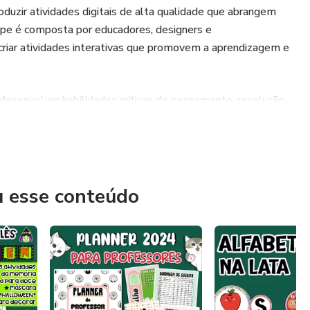
uzir atividades digitais de alta qualidade que abrangem
ipe é composta por educadores, designers e
riar atividades interativas que promovem a aprendizagem e
 desenvolver habilidades críticas de pensamento, resolução
adas para serem acessíveis, permitindo que estudantes de
ciar do nosso conteúdo.
scola e na vida. Estamos comprometidos em fornecer
ivem os alunos a alcançarem seu potencial máximo.
u esse conteúdo