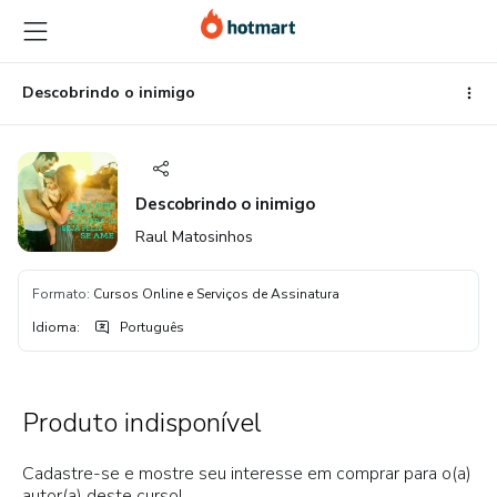
Ir
Ir
Ir
para
para
para
o
o
o
conteúdo
pagamento
rodapé
Descobrindo o inimigo
principal
Descobrindo o inimigo
Raul Matosinhos
Formato
:
Cursos Online e Serviços de Assinatura
Idioma
:
Português
Produto indisponível
Cadastre-se e mostre seu interesse em comprar para o(a)
autor(a) deste curso!