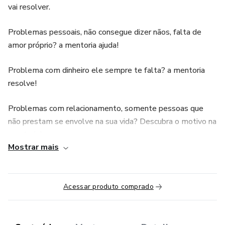
vai resolver.
Problemas pessoais, não consegue dizer nãos, falta de
amor próprio? a mentoria ajuda!
Problema com dinheiro ele sempre te falta? a mentoria
resolve!
Problemas com relacionamento, somente pessoas que
não prestam se envolve na sua vida? Descubra o motivo na
mentoria!
Mostrar mais
Seu casamento esta por um fio? Saiba como solucionar na
mentoria!
Acessar produto comprado
E o preço esta acessível para todos de forma proposital,
agora só falta você tomar a iniciativa e mudar a sua vida!