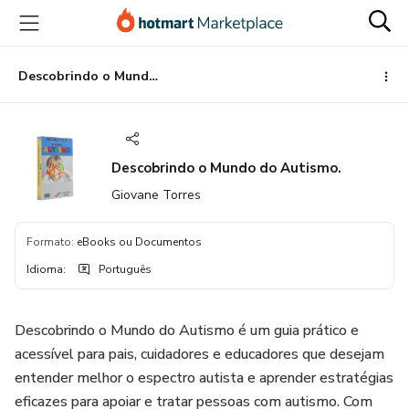
Ir
Ir
Ir
para
para
para
o
o
o
conteúdo
pagamento
rodapé
Descobrindo o Mundo do Autismo.
principal
Descobrindo o Mundo do Autismo.
Giovane Torres
Formato
:
eBooks ou Documentos
Idioma
:
Português
Descobrindo o Mundo do Autismo é um guia prático e
acessível para pais, cuidadores e educadores que desejam
entender melhor o espectro autista e aprender estratégias
eficazes para apoiar e tratar pessoas com autismo. Com