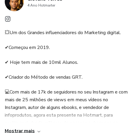
4 Ano Hotmarter
💥Um dos Grandes influenciadores do Marketing digital.
✔Começou em 2019.
✔ Hoje tem mais de 10mil Alunos.
✔Criador do Método de vendas GRT.
💻Com mais de 17k de seguidores no seu Instagram e com
mais de 25 milhões de views em meus vídeos no
Instagram, autor de alguns ebooks, e vendedor de
infoprodutos, agora esta presente na Hotmart, para
continuar ajudando milhares de pessoas a chegar no seu
primeiro milhão, e adquirir sua tão sonha independência
Mostrar mais