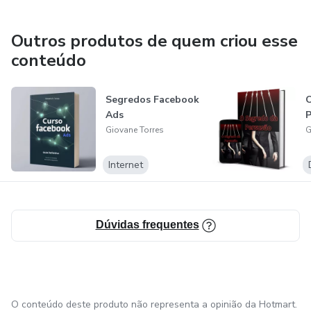
financeira, independência geografia, ajudar vocês a saírem
da Matrix, a vocês começarem a pensar fora da caixa, com
Outros produtos de quem criou esse
ebooks e conteúdo de ajuda financeira, sobre Marketing
conteúdo
Digital e técnicas de persuasão .
Segredos Facebook
O
Ads
P
Giovane Torres
G
Internet
Dúvidas frequentes
O conteúdo deste produto não representa a opinião da Hotmart.