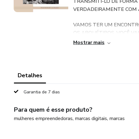
TRANSMITI-LO DE FORMA 
VERDADEIRAMENTE COM 
VAMOS TER UM ENCONTRO
OS ARQUÉTIPOS, VOCÊ VA
MERCADO E ASSIM DESCOB
Mostrar mais
ACOMPANHAR POR 15 DIA
Detalhes
Garantia de 7 dias
Para quem é esse produto?
mulheres empreendedoras, marcas digitais, marcas