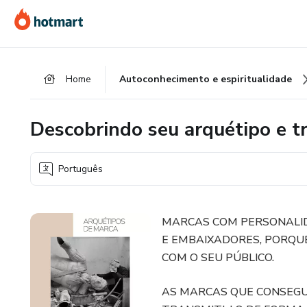
Ir
Ir
Ir
para
para
para
o
o
o
conteúdo
pagamento
rodapé
Home
Autoconhecimento e espiritualidade
principal
Descobrindo seu arquétipo e 
Português
MARCAS COM PERSONALID
E EMBAIXADORES, PORQU
COM O SEU PÚBLICO.
AS MARCAS QUE CONSEGU