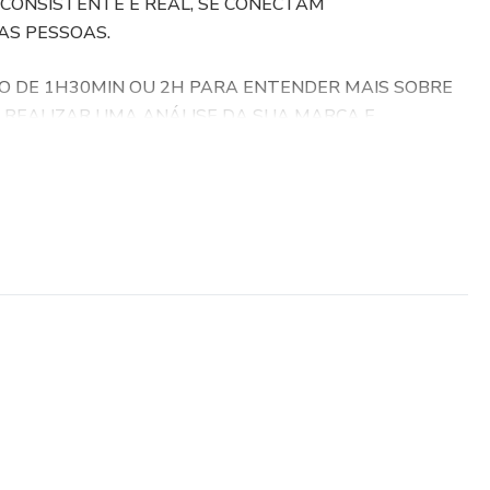
CONSISTENTE E REAL, SE CONECTAM
AS PESSOAS.
 DE 1H30MIN OU 2H PARA ENTENDER MAIS SOBRE
I REALIZAR UMA ANÁLISE DA SUA MARCA E
RIR QUAL O SIGNIFICADO DA SUA MARCA. VOU TE
S VIA WHATSAPP NESSE PROCESSO.