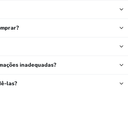
omprar?
rmações inadequadas?
ê-las?