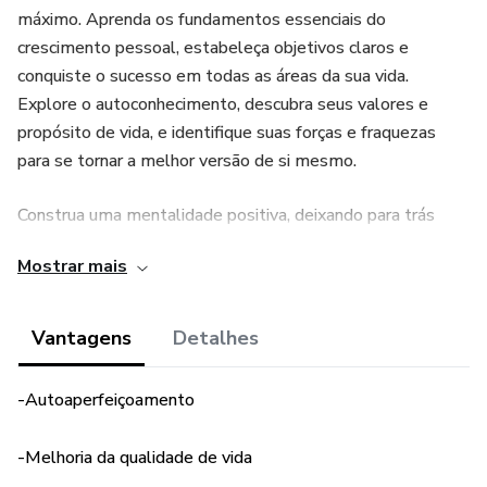
máximo. Aprenda os fundamentos essenciais do
crescimento pessoal, estabeleça objetivos claros e
conquiste o sucesso em todas as áreas da sua vida.
Explore o autoconhecimento, descubra seus valores e
propósito de vida, e identifique suas forças e fraquezas
para se tornar a melhor versão de si mesmo.
Construa uma mentalidade positiva, deixando para trás
pensamentos negativos e cultivando gratidão e resiliência.
Mostrar mais
Cuide do seu bem-estar e equilibre sua vida pessoal e
profissional, gerenciando o estresse e adotando práticas
saudáveis de autocuidado. Desenvolva relacionamentos
Vantagens
Detalhes
significativos, aprimorando suas habilidades de
comunicação e construindo conexões autênticas e
-Autoaperfeiçoamento
apoiadoras.
-Melhoria da qualidade de vida
Supere desafios e adversidades com estratégias eficazes,