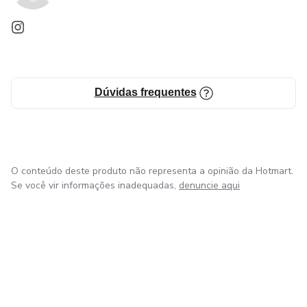
Dúvidas frequentes
O conteúdo deste produto não representa a opinião da Hotmart.
Se você vir informações inadequadas,
denuncie aqui
em Bogotá
em Amsterdam
em Madrid