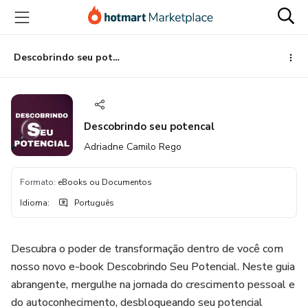
Ir
Ir
Ir
para
para
para
o
o
o
conteúdo
pagamento
rodapé
Descobrindo seu potencal
principal
Descobrindo seu potencal
Adriadne Camilo Rego
Formato
:
eBooks ou Documentos
Idioma
:
Português
Descubra o poder de transformação dentro de você com
nosso novo e-book Descobrindo Seu Potencial. Neste guia
abrangente, mergulhe na jornada do crescimento pessoal e
do autoconhecimento, desbloqueando seu potencial