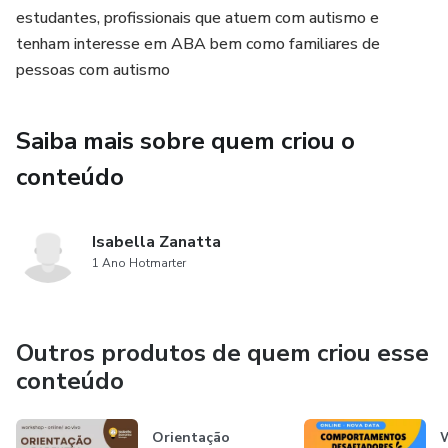
estudantes, profissionais que atuem com autismo e
tenham interesse em ABA bem como familiares de
Não perca a oportunidade de aprimorar sua compreensão
pessoas com autismo
sobre a análise do comportamento de forma
descomplicada e eficiente!
Saiba mais sobre quem criou o
conteúdo
Isabella Zanatta
1 Ano Hotmarter
Outros produtos de quem criou esse
conteúdo
Orientação