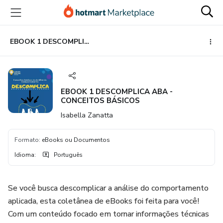
Ir
Ir
Ir
para
para
para
o
o
o
conteúdo
pagamento
rodapé
EBOOK 1 DESCOMPLICA ABA - CONCEITOS BÁSICOS
principal
EBOOK 1 DESCOMPLICA ABA -
CONCEITOS BÁSICOS
Isabella Zanatta
Formato
:
eBooks ou Documentos
Idioma
:
Português
Se você busca descomplicar a análise do comportamento
aplicada, esta coletânea de eBooks foi feita para você!
Com um conteúdo focado em tornar informações técnicas