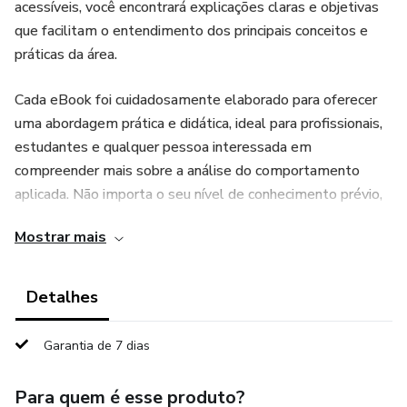
acessíveis, você encontrará explicações claras e objetivas
que facilitam o entendimento dos principais conceitos e
práticas da área.
Cada eBook foi cuidadosamente elaborado para oferecer
uma abordagem prática e didática, ideal para profissionais,
estudantes e qualquer pessoa interessada em
compreender mais sobre a análise do comportamento
aplicada. Não importa o seu nível de conhecimento prévio,
nosso objetivo é tornar o aprendizado mais fluido e direto.
Mostrar mais
A coletânea aborda desde os princípios fundamentais até
as técnicas mais atuais da área, sempre com foco na
Detalhes
aplicabilidade no dia a dia. Ao investir nesta coletânea,
você estará adquirindo um conteúdo de qualidade,
Garantia de 7 dias
acessível e, acima de tudo, fácil de entender, permitindo
que você coloque os conhecimentos adquiridos em prática
Para quem é esse produto?
imediatamente.