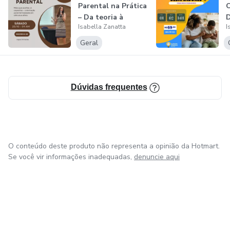
Parental na Prática
– Da teoria à
D
Isabella Zanatta
I
transformação f...
l
Geral
Dúvidas frequentes
O conteúdo deste produto não representa a opinião da Hotmart.
Se você vir informações inadequadas,
denuncie aqui