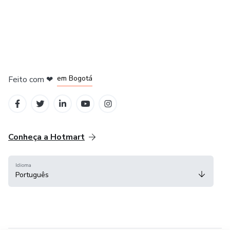
em Amsterdam
em Madrid
em Bogotá
Feito com
❤
em Belo Horizonte
na Cidade do México
Conheça a Hotmart
Idioma
Português