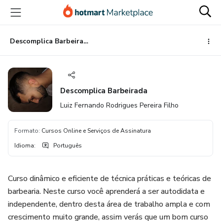
Ir
Ir
Ir
para
para
para
o
o
o
conteúdo
pagamento
rodapé
Descomplica Barbeirada
principal
Descomplica Barbeirada
Luiz Fernando Rodrigues Pereira Filho
Formato
:
Cursos Online e Serviços de Assinatura
Idioma
:
Português
Curso dinâmico e eficiente de técnica práticas e teóricas de
barbearia. Neste curso você aprenderá a ser autodidata e
independente, dentro desta área de trabalho ampla e com
crescimento muito grande, assim verás que um bom curso