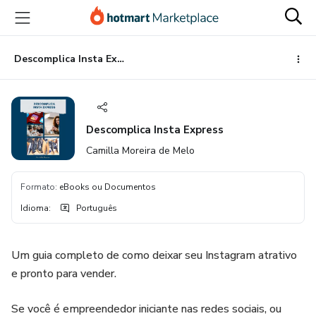
Ir
Ir
Ir
para
para
para
o
o
o
conteúdo
pagamento
rodapé
Descomplica Insta Express
principal
Descomplica Insta Express
Camilla Moreira de Melo
Formato
:
eBooks ou Documentos
Idioma
:
Português
Um guia completo de como deixar seu Instagram atrativo
e pronto para vender.
Se você é empreendedor iniciante nas redes sociais, ou