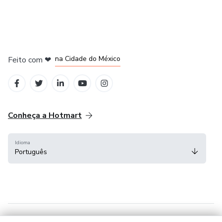
em Bogotá
em Amsterdam
em Madrid
na Cidade do México
Feito com
❤
em Belo Horizonte
Conheça a Hotmart
Idioma
Português