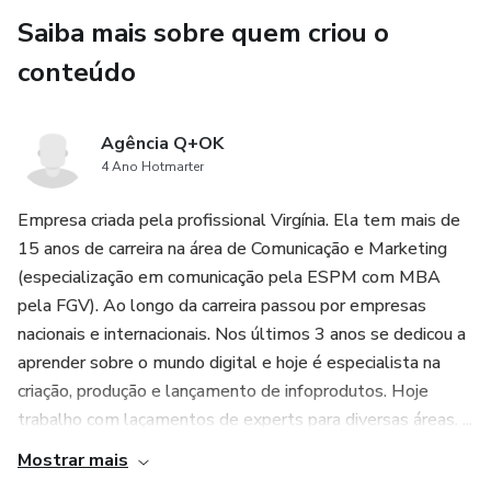
frameworks e padrões internacionais. Este pilar é muito
Saiba mais sobre quem criou o
- Certificado ao fim do curso (100% de aulas assistidas)
importante para o profissional ter condição de atender à
auditorias, saber defender um orçamento destinado para a
conteúdo
- Acesso imediato após a liberação da compra.
conscientização, dentre outros.
Agência Q+OK
E por fim, no quinto pilar, que são as métricas e controles,
- Mentoria: Exclusivo para os 10 primeiros alunos.
4 Ano Hotmarter
um dos pilares que considero mais importantes, onde me
refiro a diferentes métricas que os profissionais precisam
Empresa criada pela profissional Virgínia. Ela tem mais de
saber para medir a saúde e eficácia dos programas de
15 anos de carreira na área de Comunicação e Marketing
conscientização.
(especialização em comunicação pela ESPM com MBA
pela FGV). Ao longo da carreira passou por empresas
Seja você um profissional que domina!
nacionais e internacionais. Nos últimos 3 anos se dedicou a
aprender sobre o mundo digital e hoje é especialista na
criação, produção e lançamento de infoprodutos. Hoje
trabalho com laçamentos de experts para diversas áreas. ...
Mostrar mais