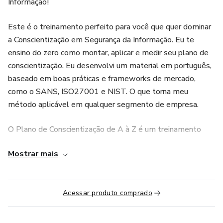
Informação!
Este é o treinamento perfeito para você que quer dominar
a Conscientização em Segurança da Informação. Eu te
ensino do zero como montar, aplicar e medir seu plano de
conscientização. Eu desenvolvi um material em português,
baseado em boas práticas e frameworks de mercado,
como o SANS, ISO27001 e NIST. O que torna meu
método aplicável em qualquer segmento de empresa.
O Plano de Conscientização de A à Z é um treinamento
totalmente diferente de tudo que existe hoje no mercado
Mostrar mais
e foi desenvolvido tendo como base os 5 pilares em que
acredito que o profissional realmente dominante precisa
ter. São eles:
Acessar produto comprado
Primeiro pilar, de Ferramentas e Recursos: o profissional
precisa saber como realizar pesquisas organizacionais,