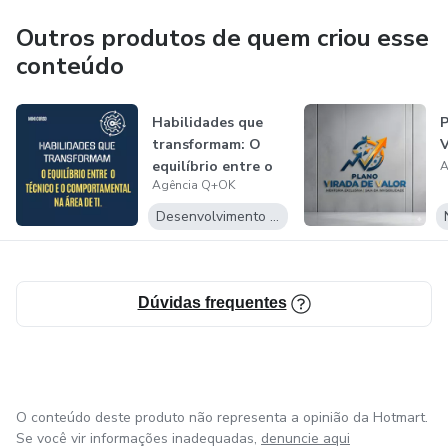
Outros produtos de quem criou esse
conteúdo
Habilidades que
P
transformam: O
V
equilíbrio entre o
A
Agência Q+OK
técnico e...
Desenvolvimento Pessoal
Dúvidas frequentes
O conteúdo deste produto não representa a opinião da Hotmart.
Se você vir informações inadequadas,
denuncie aqui