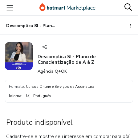
Ir
Ir
Ir
para
para
para
o
o
o
conteúdo
pagamento
rodapé
Descomplica SI - Plano de Conscientização de A à Z
principal
Descomplica SI - Plano de
Conscientização de A à Z
Agência Q+OK
Formato
:
Cursos Online e Serviços de Assinatura
Idioma
:
Português
Produto indisponível
Cadastre-se e mostre seu interesse em comprar para o(a)